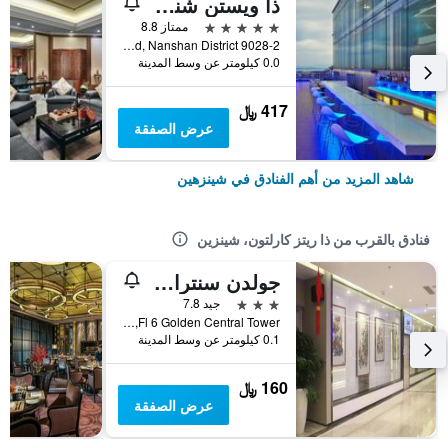
ذا ويستن شنزهن نانشان
5 نجوم
ممتاز 8.8
9028-2 Shennan Road, Nanshan District, شينزهين, الصين
0.0 كيلومتر عن وسط المدينة
417 ﷼
عرض الصفقة
شاهد المزيد من أهم الفنادق في شينزهين
فنادق بالقرب من ذا ريتز كارلتون، شينزين
جولدن سنترال هوتل شينزين
3 نجوم
جيد 7.8
Fl 6 Golden Central Tower, شينزهين, الصين
0.1 كيلومتر عن وسط المدينة
160 ﷼
عرض الصفقة