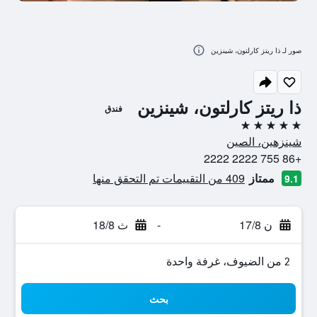
صور لـ ذا ريتز كارلتون، شينزين
ذا ريتز كارلتون، شينزين
فندق
5 نجوم
شينزهين، الصين
+86 755 2222 2222
ممتاز
409 من التقييمات تم التحقق منها
9.1
ن 17/8
-
ث 18/8
2 من الضيوف، غرفة واحدة
بحث