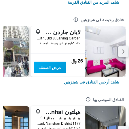
شاهد المزيد من الفنادق القريبة
فنادق رخيصة في شينزهين
لايان جاردن سيتي هوستل
Rm 702, Unit 1, Bld 8, Laiying Garden, شينزهين, الصين
9.9 كيلومتر عن وسط المدينة
26 ﷼
عرض الصفقة
شاهد أرخص الفنادق في شينزهين
الفنادق الموصى بها
هيلتون Shenzhen Shekou Nanhai
5 نجوم
ممتاز 9.1
1177 Wanghai Road, Nanshan District, شينزهين, الصين
15.4 كيلومتر عن وسط المدينة