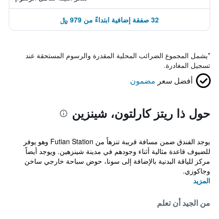
32 صفقة إضافية ابتداءً من 979 ﷼
*
يشمل المجموع الضرائب المحلية المقدرة والرسوم المستحقة عند
تسجيل المغادرة.
أفضل سعر
مضمون
حول ذا ريتز كارلتون، شينزين
يوجد الفندق ضمن مسافة قريبة تنزهاً من Futian Station وهو يوفر
للضيوف قاعدة مثالية أثناء وجودهم في مدينة شينزهين. ويوجد أيضاً
مركز للياقة البدنية بالإضافة إلى سونا، حوض سباحة خارجي ساخن
وجاكوزي.
المزيد
من الجيد أن تعلم