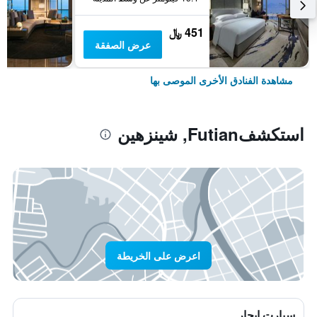
451 ﷼
عرض الصفقة
مشاهدة الفنادق الأخرى الموصى بها
استكشفFutian, شينزهين
اعرض على الخريطة
سيارت ايجار