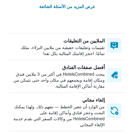
عرض المزيد من الأسئلة الشائعة
الملايين من التعليقات
تقييمات وتعليقات حقيقية من ملايين النزلاء، مثلك
تمامًا. احجز إقامتك المثالية بكل ثقة!
أفضل صفقات الفنادق
يبحث HotelsCombined في أكثر من 3 ملايين فندق
ومكان إقامة ويجمعهم في مكان واحد حتى تتمكن من
مقارنة أماكن الإقامة المثالية.
إلغاء مجاني
من الوارد أن تتغير الخطط — نتفهم ذلك. ولهذا يمكنك
البحث وحجز فنادق وأماكن إقامة على
HotelsCombined من وكالات السفر التي تقدم خدمة
الإلغاء المجاني