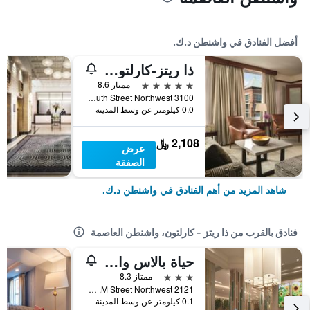
أفضل الفنادق في واشنطن د.ك.
ذا ريتز-كارلتون جورجتاون، واشنطن ديسي
5 نجوم
ممتاز 8.6
3100 South Street Northwest, واشنطن د.ك., DC, الولايات المتحدة الأميريكية
0.0 كيلومتر عن وسط المدينة
2,108 ﷼
عرض
الصفقة
شاهد المزيد من أهم الفنادق في واشنطن د.ك.
فنادق بالقرب من ذا ريتز - كارلتون، واشنطن العاصمة
حياة بالاس واشنطن دي سي جورج تاون ويست إند
3 نجوم
ممتاز 8.3
2121 M Street Northwest, واشنطن د.ك., DC, الولايات المتحدة الأميريكية
0.1 كيلومتر عن وسط المدينة