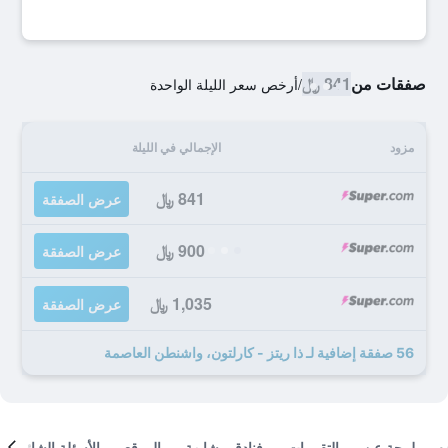
صفقات من
841 ﷼
/
أرخص سعر الليلة الواحدة
مزود
الإجمالي في الليلة
841 ﷼
عرض الصفقة
900 ﷼
عرض الصفقة
1,035 ﷼
عرض الصفقة
56 صفقة إضافية لـ ذا ريتز - كارلتون، واشنطن العاصمة
لمحة عن
التقييمات
فنادق مشابهة
الموقع
الأسئلة الشائعة