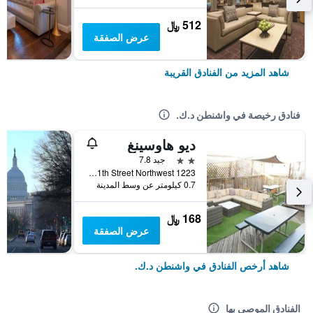
512 ﷼
عرض الصفقة
شاهد المزيد من الفنادق القريبة
فنادق رخيصة في واشنطن د.ك.
ديو هاوسينغ
2 نجمتين
جيد 7.8
1223 11th Street Northwest, واشنطن د.ك., DC, الولايات المتحدة الأميريكية
0.7 كيلومتر عن وسط المدينة
168 ﷼
عرض الصفقة
شاهد أرخص الفنادق في واشنطن د.ك.
الفنادق الموصى بها