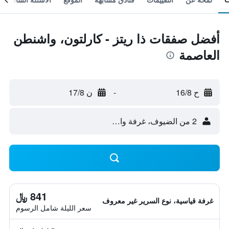
أفضل صفقات ذا ريتز - كارلتون، واشنطن
العاصمة
ح 16/8
-
ن 17/8
2 من الضيوف، غرفة واحدة
841 ﷼
غرفة قياسية، نوع السرير غير معروف
سعر الليلة شامل الرسوم