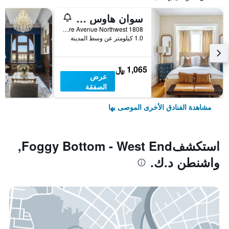
سوان هاوس هيستوريك دوبونت سيركل إن
1808 New Hampshire Avenue Northwest, واشنطن د.ك., DC, الولايات المتحدة الأميريكية
1.0 كيلومتر عن وسط المدينة
1,065 ﷼
عرض
الصفقة
مشاهدة الفنادق الأخرى الموصى بها
استكشفFoggy Bottom - West End,
واشنطن د.ك.