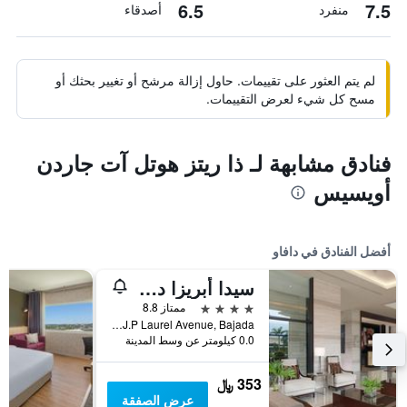
6.5
7.5
منفرد
أصدقاء
لم يتم العثور على تقييمات. حاول إزالة مرشح أو تغيير بحثك أو
مسح كل شيء لعرض التقييمات.
فنادق مشابهة لـ ذا ريتز هوتل آت جاردن
أويسيس
أفضل الفنادق في دافاو
سيدا أبريزا دافاو
4 نجوم
ممتاز 8.8
J.P Laurel Avenue, Bajada, دافاو, الفلبين
0.0 كيلومتر عن وسط المدينة
353 ﷼
عرض الصفقة