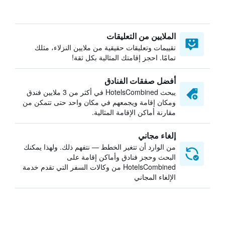
الملايين من التعليقات
تقييمات وتعليقات حقيقية من ملايين النزلاء، مثلك
تمامًا. احجز إقامتك المثالية بكل ثقة!
أفضل صفقات الفنادق
يبحث HotelsCombined في أكثر من 3 ملايين فندق
ومكان إقامة ويجمعهم في مكان واحد حتى تتمكن من
مقارنة أماكن الإقامة المثالية.
إلغاء مجاني
من الوارد أن تتغير الخطط — نتفهم ذلك. ولهذا يمكنك
البحث وحجز فنادق وأماكن إقامة على
HotelsCombined من وكالات السفر التي تقدم خدمة
الإلغاء المجاني