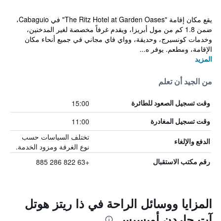
يقع مكان إقامة "The Ritz Hotel at Garden Oases" في Cabaguio،
ضمن 1.8 كم من مول أبريزا، ويقدم غرفاً مخصصة لغير المدخنين،
وخدمات كونسيرج، وحديقة، وواي فاي مجاني في جميع أنحاء مكان
الإقامة، ومطعم. يوفر ه...
المزيد
من الجيد أن تعلم
15:00
وقت تسجيل الصعود للطائرة
11:00
وقت تسجيل المغادرة
تختلف السياسات حسب
الدفع والإلغاء
نوع الغرفة ومزود الخدمة.
+63 822 286 885
رقم مكتب الاستقبال
المزايا ووسائل الراحة في ذا ريتز هوتل
آت جاردن أويسيس