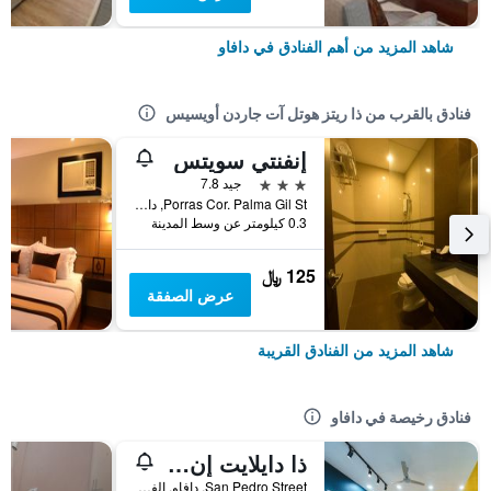
شاهد المزيد من أهم الفنادق في دافاو
فنادق بالقرب من ذا ريتز هوتل آت جاردن أويسيس
إنفنتي سويتس
3 نجوم
جيد 7.8
Porras Cor. Palma Gil St, دافاو, الفلبين
0.3 كيلومتر عن وسط المدينة
125 ﷼
عرض الصفقة
شاهد المزيد من الفنادق القريبة
فنادق رخيصة في دافاو
ذا دايلايت إن دافاو
San Pedro Street, دافاو, الفلبين