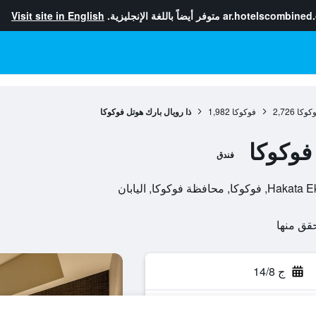
ar.hotelscombined
متوفر أيضاً باللغة الإنجليزية.
Visit site in English
كوكا
2,726
فوكوكا
1,982
ذا رويال بارك هوتل فوكوكا
فوكوكا
فندق
ج 14/8