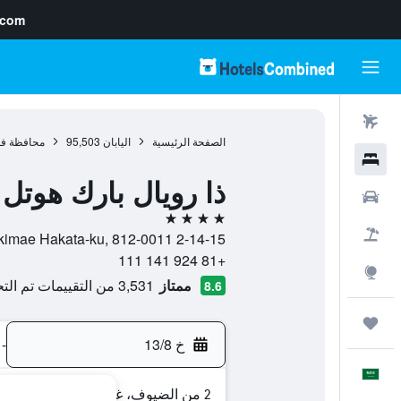
.com
رحلات طيران
الصفحة الرئيسية
اليابان
95,503
محافظة فو
فنادق
ذا رويال بارك هوتل 
سيارات
4 نجوم
حزم العروض
2-14-15 Hakata Ekimae Hakata-ku, 812-0011, فوكوكا, محافظة فوكوكا, اليابان
+81 924 141 111
استكشاف
ممتاز
3,531 من التقييمات تم التحقق منها
8.6
رحلات
خ 13/8
-
العَرَبِيَّة
2 من الضيوف، غرفة واحدة