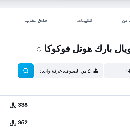
 عن
التقييمات
فنادق مشابهة
ال بارك هوتل فوكوكا
2 من الضيوف، غرفة واحدة
338 ﷼
352 ﷼