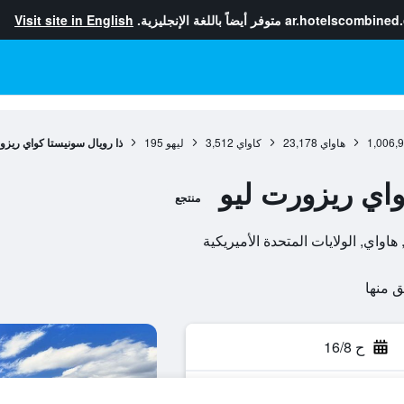
ar.hotelscombined
متوفر أيضاً باللغة الإنجليزية.
Visit site in English
1,006,
هاواي
23,178
كاواي
3,512
ليهو
195
ذا رويال سونيستا كواي ريزو
واي ريزورت ليو
منتجع
ح 16/8