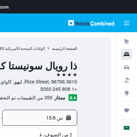
.com
رحلات طيران
الصفحة الرئيسية
الولايات المتحدة الأميريكية
963
فنادق
ذا رويال سونيستا ك
سيارات
4 نجوم
حزم العروض
3610 Rice Street, 96766, ليهو, كاواي, هاواي, الولايات المتحدة الأميريكية
+1 808 245 5050
استكشاف
ممتاز
355 من التقييمات تم التحقق منها
8.4
رحلات
س 15/8
-
العَرَبِيَّة
2 من الضيوف، غرفة واحدة