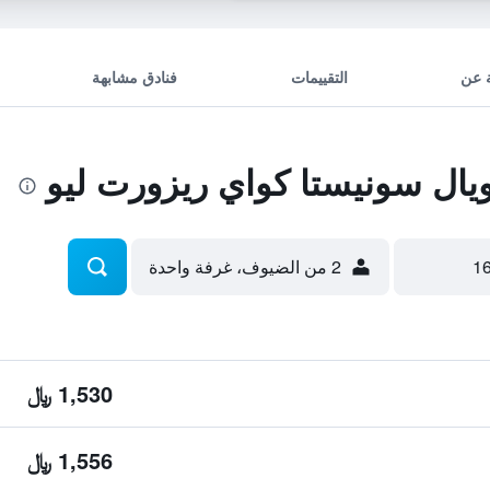
 عن
التقييمات
فنادق مشابهة
ال سونيستا كواي ريزورت ليو
2 من الضيوف، غرفة واحدة
1,530 ﷼
1,556 ﷼