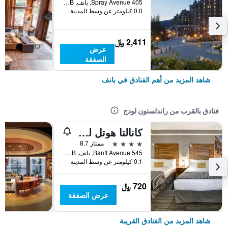
405 Spray Avenue, بانف, AB, كندا
0.0 كيلومتر عن وسط المدينة
2,411 ﷼
عرض
الصفقة
شاهد المزيد من أهم الفنادق في بانف
فنادق بالقرب من راندلستون لودج
كانالتا هوتل لودج
4 نجوم
ممتاز 8.7
545 Banff Avenue, بانف, AB, كندا
0.1 كيلومتر عن وسط المدينة
720 ﷼
عرض الصفقة
شاهد المزيد من الفنادق القريبة