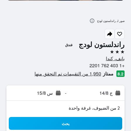
صور لـ راندلستون لودج
راندلستون لودج
فندق
3 نجوم
بانف، كندا
+1 403 762 2201
ممتاز
1,950 من التقييمات تم التحقق منها
8.2
ج 14/8
-
س 15/8
2 من الضيوف، غرفة واحدة
بحث