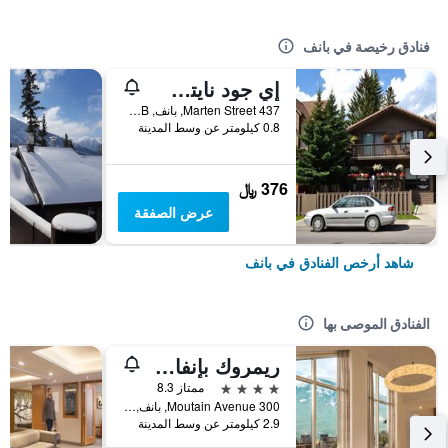
فنادق رخيصة في بانف
إي جود نايتس ريست بد آند بريكفاست
437 Marten Street, بانف, AB, كندا
0.8 كيلومتر عن وسط المدينة
376 ﷼
عرض الصفقة
شاهد أرخص الفنادق في بانف
الفنادق الموصى بها
ريمروك بإنفاف، إمبليمز كوليكشن
4 نجوم
ممتاز 8.3
300 Moutain Avenue, بانف, AB, كندا
2.9 كيلومتر عن وسط المدينة