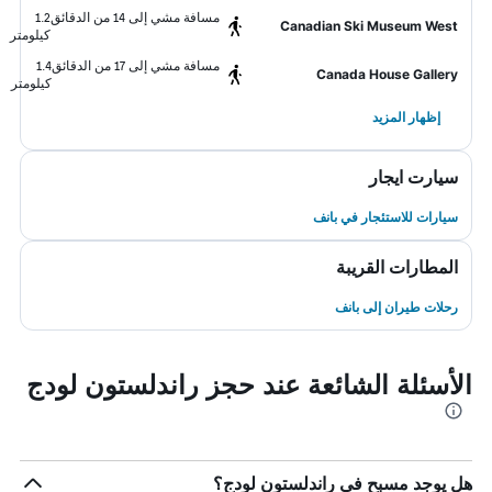
مسافة مشي إلى 14 من الدقائق
1.2
Canadian Ski Museum West
كيلومتر
مسافة مشي إلى 17 من الدقائق
1.4
Canada House Gallery
كيلومتر
إظهار المزيد
سيارت ايجار
سيارات للاستئجار في بانف
المطارات القريبة
رحلات طيران إلى بانف
الأسئلة الشائعة عند حجز راندلستون لودج
هل يوجد مسبح في راندلستون لودج؟