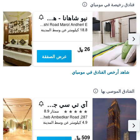
فنادق رخيصة في مومباي
نيو شاهانا - هوستل
Shop No 5 Marol Maroshi Road Marol Andheri E, مومباي, الهند
18.8 كيلومتر عن وسط المدينة
26 ﷼
عرض الصفقة
شاهد أرخص الفنادق في مومباي
الفنادق الموصى بها
آي تي سي جراند سنترال، أحد فنادق لوكشري كولكشن، مومباي
5 نجوم
ممتاز 8.9
287, Dr. Babasaheb Ambedkar Road, مومباي, الهند
4.9 كيلومتر عن وسط المدينة
509 ﷼