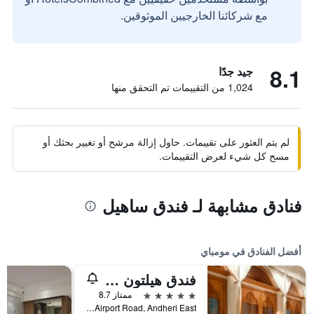
مع شركائنا الخارجيين الموثوقين.
8.1
جيد جدًا
1,024 من التقييمات تم التحقق منها
لم يتم العثور على تقييمات. حاول إزالة مرشح أو تغيير بحثك أو
مسح كل شيء لعرض التقييمات.
فنادق مشابهة لـ فندق ساهيل
أفضل الفنادق في مومباي
فندق هيلتون مومباي إنترناشيونال اير بورت
5 نجوم
ممتاز 8.7
Sahar Airport Road, Andheri East, مومباي, الهند