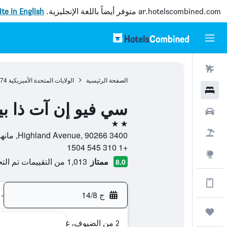
ar.hotelscombined.com
متوفر أيضاً باللغة الإنجليزية.
site in English
رحلات طيران
الصفحة الرئيسية
الولايات المتحدة الأميريكية
974
فنادق
سي فيو إن آت ذا ب
سيارات
2 نجمتين
حزم العروض
3400 Highland Avenue, 90266, مانهاتن بيتش, كاليفورنيا, الولايات المتحدة الأميريكية
+1 310 545 1504
استكشاف
ممتاز
1,013 من التقييمات تم التحقق منها
8.0
الحصول على المزيد على التطبيق
ج 14/8
-
رحلات
2 من الضيوف، غرفة واحدة