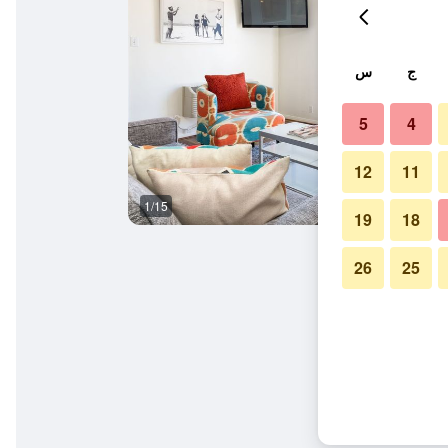
ج
س
5
4
12
11
1/15
المظهر الخارجي
19
18
26
25