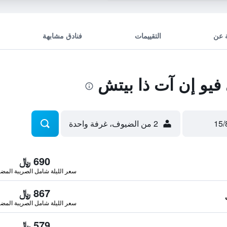
 عن
التقييمات
فنادق مشابهة
و إن آت ذا بيتش
2 من الضيوف، غرفة واحدة
690 ﷼
سعر الليلة شامل الصريبة المضا
867 ﷼
سعر الليلة شامل الصريبة المضا
579 ﷼