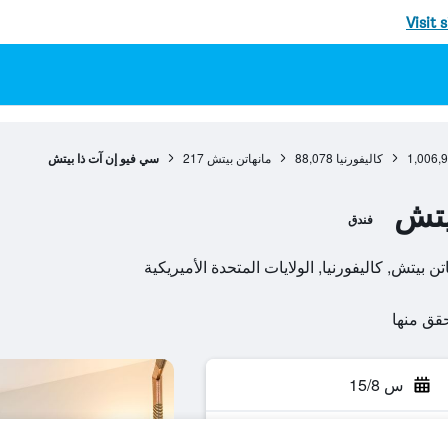
Visit 
1,006,
كاليفورنيا
88,078
مانهاتن بيتش
217
سي فيو إن آت ذا بيتش
يتش
فندق
س 15/8