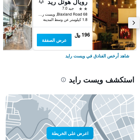
رويال هوتل ريد
2 نجمتين
جيد 7.0
68 Blaxland Road, ويست رايد, NSW, أستراليا
1.8 كيلومتر عن وسط المدينة
196 ﷼
عرض الصفقة
شاهد أرخص الفنادق في ويست رايد
استكشف ويست رايد
اعرض على الخريطة