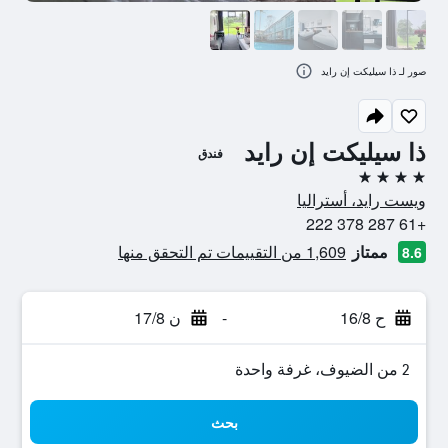
صور لـ ذا سيليكت إن رايد
ذا سيليكت إن رايد
فندق
4 نجوم
ويست رايد، أستراليا
+61 287 378 222
ممتاز
1,609 من التقييمات تم التحقق منها
8.6
ح 16/8
-
ن 17/8
2 من الضيوف، غرفة واحدة
بحث