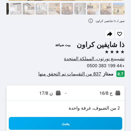
صور لـ ذا شايفين كراون
ذا شايفين كراون
بيت ضيافة
4 نجوم
تشيبينغ نورتون، المملكة المتحدة
+44 199 383 0500
ممتاز
837 من التقييمات تم التحقق منها
8.7
ح 16/8
-
ن 17/8
2 من الضيوف، غرفة واحدة
بحث