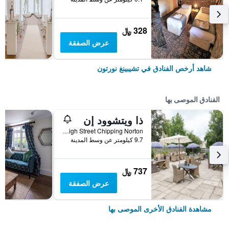
328 ﷼
عرض الصفقة
شاهد أرخص الفنادق في تشيبينغ نورتون
الفنادق الموصى بها
ذا ويتشوود إن
ox76ba High Street Chipping Norton, تشيبينغ نورتون, المملكة المتحدة
9.7 كيلومتر عن وسط المدينة
737 ﷼
عرض الصفقة
مشاهدة الفنادق الأخرى الموصى بها