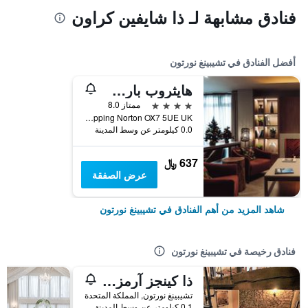
فنادق مشابهة لـ ذا شايفين كراون
أفضل الفنادق في تشيبينغ نورتون
هايثروب بارك هوتل - لبالغين فقط
4 نجوم
ممتاز 8.0
Enstone Chipping Norton OX7 5UE UK, تشيبينغ نورتون, المملكة المتحدة
0.0 كيلومتر عن وسط المدينة
637 ﷼
عرض الصفقة
شاهد المزيد من أهم الفنادق في تشيبينغ نورتون
فنادق رخيصة في تشيبينغ نورتون
ذا كينجز آرمز تشيبينج نورتون
تشيبينغ نورتون, المملكة المتحدة
0.1 كيلومتر عن وسط المدينة