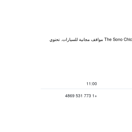
يقع Sono Chicago في حي المدينة القديمة في شيكاغو. وتقع حديقة حيوان لينكولن بارك على بعد 1.2 كم فقط. يوفر The Sono Chicago مواقف مجانية للسيارات. تحتوي
11:00
+1 773 531 4869