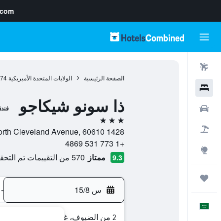
.com
رحلات طيران
الصفحة الرئيسية
الولايات المتحدة الأميريكية
974
فنادق
ذا سونو شيكاجو
سيارات
فند
3 نجوم
حزم العروض
1428 North Cleveland Avenue, 60610, شيكاغو, إلينوي, الولايات المتحدة الأميريكية
+1 773 531 4869
استكشاف
ممتاز
570 من التقييمات تم التحقق منها
9.3
رحلات
س 15/8
-
العَرَبِيَّة
2 من الضيوف، غرفة واحدة