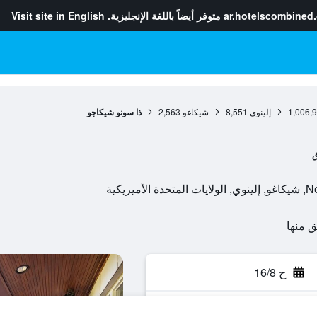
ar.hotelscombined
متوفر أيضاً باللغة الإنجليزية.
Visit site in English
1,006,
إلينوي
8,551
شيكاغو
2,563
ذا سونو شيكاجو
ق
ح 16/8