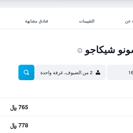
 عن
التقييمات
فنادق مشابهة
ونو شيكاجو
2 من الضيوف، غرفة واحدة
765 ﷼
778 ﷼