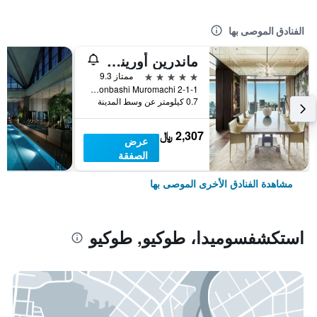
الفنادق الموصى بها
ماندرين أورينتال، طوكيو
5 نجوم
ممتاز 9.3
2-1-1 Nihonbashi Muromachi, طوكيو, اليابان
0.7 كيلومتر عن وسط المدينة
2,307 ﷼
عرض
الصفقة
مشاهدة الفنادق الأخرى الموصى بها
استكشفسوميدا، طوكيو, طوكيو