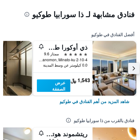
فنادق مشابهة لـ ذا سورابيا طوكيو
أفضل الفنادق في طوكيو
ذي أوكورا طوكيو
5 نجوم
ممتاز 9.6
2-10-4 Toranomon, Minato-ku, طوكيو, اليابان
0.0 كيلومتر عن وسط المدينة
1,543 ﷼
عرض
الصفقة
شاهد المزيد من أهم الفنادق في طوكيو
فنادق بالقرب من ذا سورابيا طوكيو
ريتشموند هوتل بريمير طوكيو سكولي