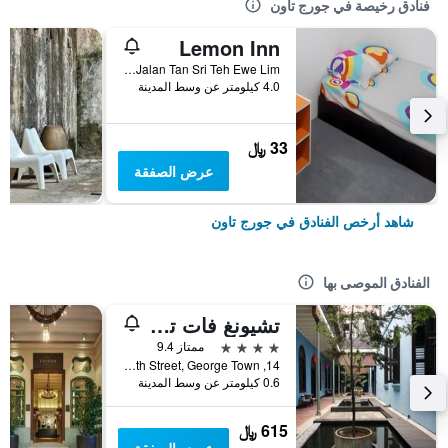
فنادق رخيصة في جورج تاون
Lemon Inn
108a & 108b, Jalan Tan Sri Teh Ewe Lim, جورج تاون, ماليزيا
4.0 كيلومتر عن وسط المدينة
33 ﷼
عرض الصفقة
شاهد أرخص الفنادق في جورج تاون
الفنادق الموصى بها
تشيونغ فات تزي - القصر الأزرق
4 نجوم
ممتاز 9.4
14, Leith Street, George Town, جورج تاون, ماليزيا
0.6 كيلومتر عن وسط المدينة
615 ﷼