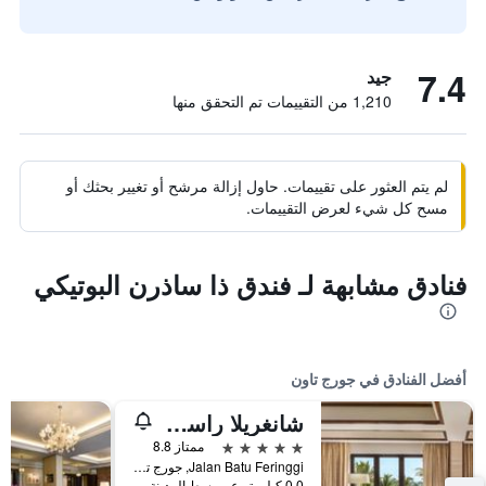
7.4
جيد
1,210 من التقييمات تم التحقق منها
لم يتم العثور على تقييمات. حاول إزالة مرشح أو تغيير بحثك أو
مسح كل شيء لعرض التقييمات.
فنادق مشابهة لـ فندق ذا ساذرن البوتيكي
أفضل الفنادق في جورج تاون
شانغريلا راسا سايانغ، بينانغ
5 نجوم
ممتاز 8.8
Jalan Batu Feringgi, جورج تاون, ماليزيا
0.0 كيلومتر عن وسط المدينة