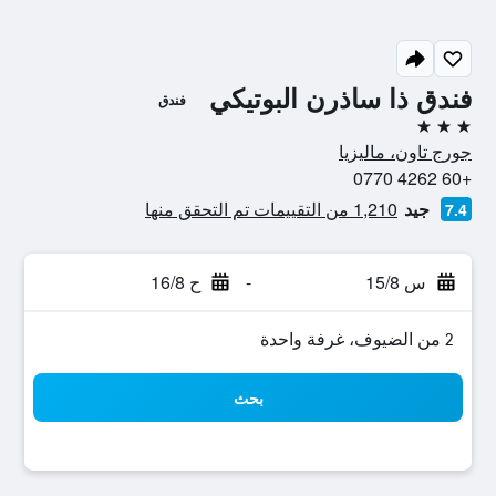
فندق ذا ساذرن البوتيكي
فندق
3 نجوم
جورج تاون، ماليزيا
+60 4262 0770
جيد
1,210 من التقييمات تم التحقق منها
7.4
س 15/8
-
ح 16/8
2 من الضيوف، غرفة واحدة
بحث