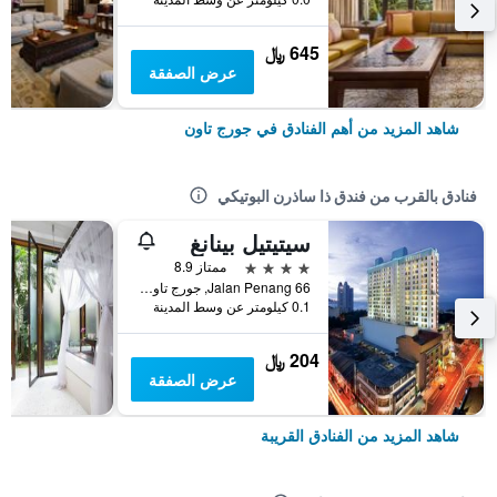
645 ﷼
عرض الصفقة
شاهد المزيد من أهم الفنادق في جورج تاون
فنادق بالقرب من فندق ذا ساذرن البوتيكي
سيتيتيل بينانغ
4 نجوم
ممتاز 8.9
66 Jalan Penang, جورج تاون, ماليزيا
0.1 كيلومتر عن وسط المدينة
204 ﷼
عرض الصفقة
شاهد المزيد من الفنادق القريبة