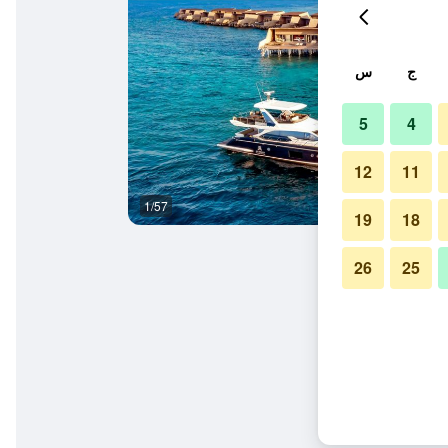
ج
س
5
4
12
11
1/57
غرفة نوم
19
18
26
25
مولي ريزورت