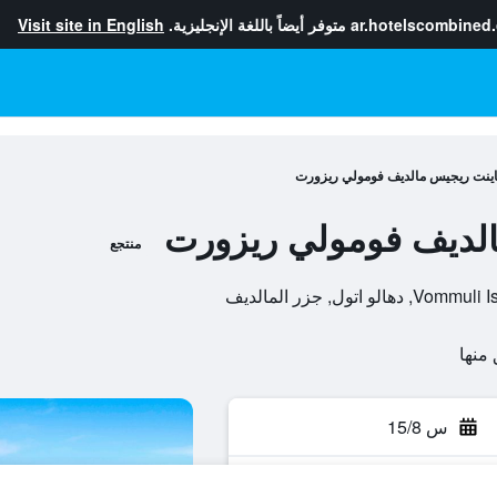
ar.hotelscombined
متوفر أيضاً باللغة الإنجليزية.
Visit site in English
اينت ريجيس مالديف فومولي ريزورت
الديف فومولي ريزورت
منتجع
ول, جزر المالديف
س 15/8