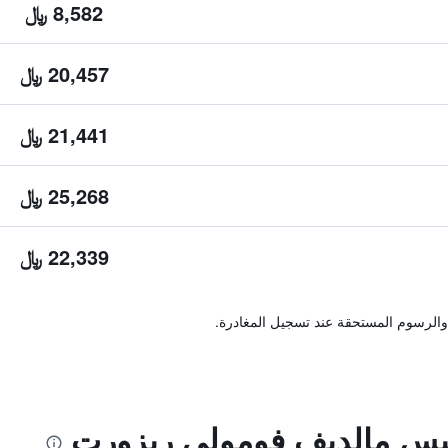
8,582 ﷼
20,457 ﷼
21,441 ﷼
25,268 ﷼
22,339 ﷼
والرسوم المستحقة عند تسجيل المغادرة.
يس مالديف فومولي ريزورت