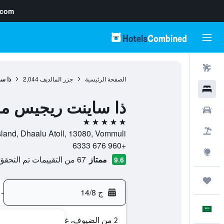
.com
رحلات طيران
الصفحة الرئيسية
جزر المالديف
2,044
ذا س
فنادق
ذا ساينت ريجيس م
سيارات
5 نجوم
حزم العروض
Vommuli Island, Dhaalu Atoll, 13080, Vommuli, دهالو ات
+960 676 6333
استكشاف
ممتاز
67 من التقييمات تم التحقق منها
9.6
رحلات
ج 14/8
-
العَرَبِيَّة
2 من الضيوف، غرفة واحدة