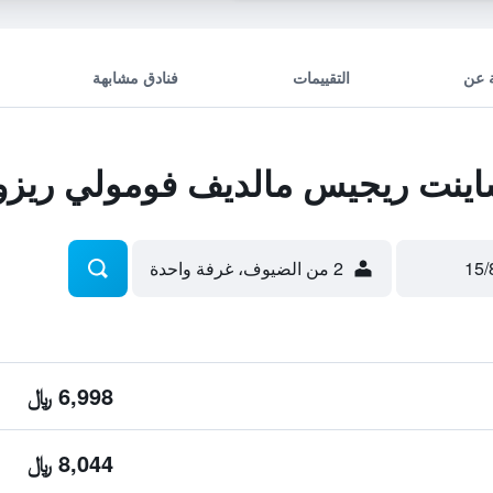
 عن
التقييمات
فنادق مشابهة
ينت ريجيس مالديف فومولي ريز
2 من الضيوف، غرفة واحدة
6,998 ﷼
8,044 ﷼