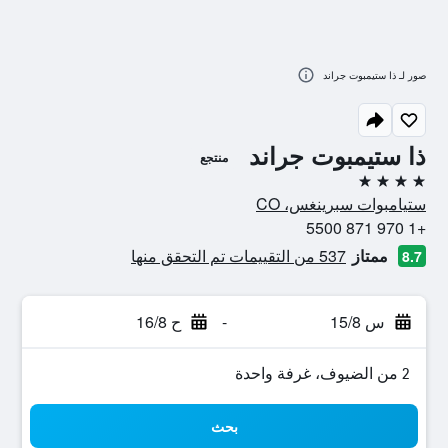
صور لـ ذا ستيمبوت جراند
ذا ستيمبوت جراند
منتجع
4 نجوم
ستيامبوات سبرينغس، CO
+1 970 871 5500
ممتاز
537 من التقييمات تم التحقق منها
8.7
س 15/8
-
ح 16/8
2 من الضيوف، غرفة واحدة
بحث