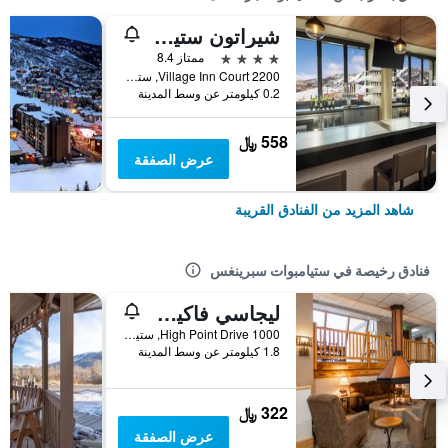
شيراتون ستيم بوت ريزورت فيلاز
4 نجوم
ممتاز 8.4
2200 Village Inn Court, ستيامبوات سبرينغس, CO, الولايات المتحدة الأميريكية
0.2 كيلومتر عن وسط المدينة
558 ﷼
عرض الصفقة
شاهد المزيد من الفنادق القريبة
فنادق رخيصة في ستيامبوات سبرينغس
ليجاسي فاكيشن ريزورتس- ستيمبوت هيلتوب
1000 High Point Drive, ستيامبوات سبرينغس, CO, الولايات المتحدة الأميريكية
1.8 كيلومتر عن وسط المدينة
322 ﷼
عرض الصفقة