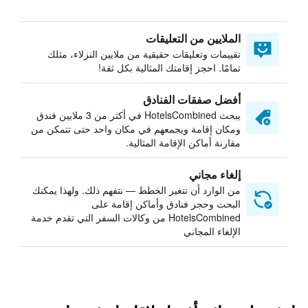
الملايين من التعليقات
تقييمات وتعليقات حقيقية من ملايين النزلاء، مثلك
تمامًا. احجز إقامتك المثالية بكل ثقة!
أفضل صفقات الفنادق
يبحث HotelsCombined في أكثر من 3 ملايين فندق
ومكان إقامة ويجمعهم في مكان واحد حتى تتمكن من
مقارنة أماكن الإقامة المثالية.
إلغاء مجاني
من الوارد أن تتغير الخطط — نتفهم ذلك. ولهذا يمكنك
البحث وحجز فنادق وأماكن إقامة على
HotelsCombined من وكالات السفر التي تقدم خدمة
الإلغاء المجاني