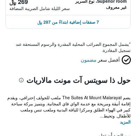
269 ﷼
Superior room، نوع السرير
غير معروف
سعر الليلة شامل الصريبة المضافة
7 صفقات إضافية ابتداءً من 287 ﷼
*
يشمل المجموع الضرائب المحلية المقدرة والرسوم المستحقة عند
تسجيل المغادرة.
أفضل سعر
مضمون
حول ذا سويتس آت مونت مالاريات
يضم The Suites At Mount Malarayat ملعب للجولف إحترافي، ويقدم
إقامة أنيقة ومريحة مع خدمة الواي فاي المجانية. ويتميز ببركة سباحة
كبير في الهواء الطلق ومركزا للياقة البدنية وملعب تنس وملعب
للأطفال. وتحيط...
المزيد
من الجيد أن تعلم