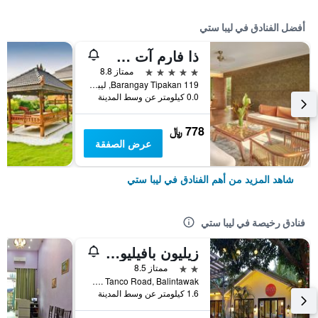
أفضل الفنادق في ليبا ستي
ذا فارم آت سان بينيتو، أوتوجراف كوليكشن
5 نجوم
ممتاز 8.8
119 Barangay Tipakan, ليبا ستي, الفلبين
0.0 كيلومتر عن وسط المدينة
778 ﷼
عرض الصفقة
شاهد المزيد من أهم الفنادق في ليبا ستي
فنادق رخيصة في ليبا ستي
زيليون بافيليون فاميلي آند بيزنس هوتل
2 نجمتين
ممتاز 8.5
A. Tanco Road, Balintawak, ليبا ستي, الفلبين
1.6 كيلومتر عن وسط المدينة