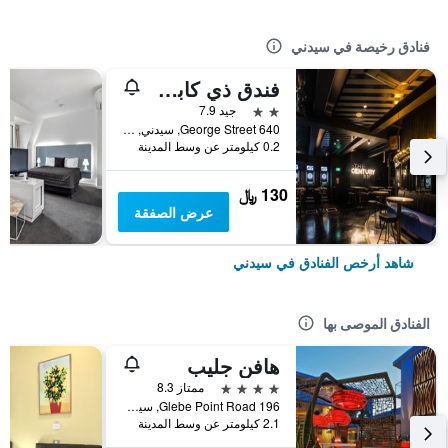
فنادق رخيصة في سيدني
فندق ذي كابسول
2 نجمتين
جيد 7.9
640 George Street, سيدني, NSW, أستراليا
0.2 كيلومتر عن وسط المدينة
130 ﷼
عرض الصفقة
شاهد أرخص الفنادق في سيدني
الفنادق الموصى بها
هافن جليب
4 نجوم
ممتاز 8.3
196 Glebe Point Road, سيدني, NSW, أستراليا
2.1 كيلومتر عن وسط المدينة