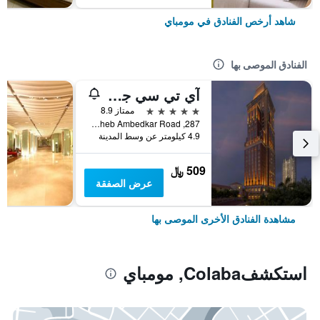
شاهد أرخص الفنادق في مومباي
الفنادق الموصى بها
آي تي سي جراند سنترال، أحد فنادق لوكشري كولكشن، مومباي
5 نجوم
ممتاز 8.9
287, Dr. Babasaheb Ambedkar Road, مومباي, الهند
4.9 كيلومتر عن وسط المدينة
509 ﷼
عرض الصفقة
مشاهدة الفنادق الأخرى الموصى بها
استكشفColaba, مومباي