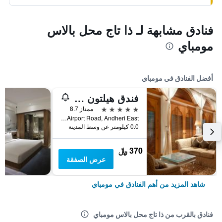
فنادق مشابهة لـ ذا تاج محل بالاس
مومباي
أفضل الفنادق في مومباي
فندق هيلتون مومباي إنترناشيونال اير بورت
5 نجوم
ممتاز 8.7
Sahar Airport Road, Andheri East, مومباي, الهند
0.0 كيلومتر عن وسط المدينة
370 ﷼
عرض الصفقة
شاهد المزيد من أهم الفنادق في مومباي
فنادق بالقرب من ذا تاج محل بالاس مومباي