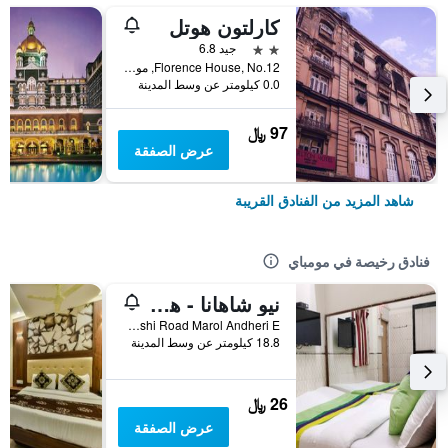
كارلتون هوتل
2 نجمتين
جيد 6.8
Florence House, No.12, مومباي, الهند
0.0 كيلومتر عن وسط المدينة
97 ﷼
عرض الصفقة
شاهد المزيد من الفنادق القريبة
فنادق رخيصة في مومباي
نيو شاهانا - هوستل
Shop No 5 Marol Maroshi Road Marol Andheri E, مومباي, الهند
18.8 كيلومتر عن وسط المدينة
26 ﷼
عرض الصفقة