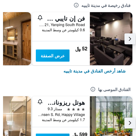
فنادق رخيصة في مدينة تايبيه
فن إن تايبي هوستل
2F, No. 21, Yanping South Road, مدينة تايبيه, تايوان
0.6 كيلومتر عن وسط المدينة
52 ﷼
عرض الصفقة
شاهد أرخص الفنادق في مدينة تايبيه
الفنادق الموصى بها
هوتل ريزونانس تايبي، تابيستري كوليكشن باي هيلتون
4 نجوم
ممتاز 9.3
No. 7 Linsen S. Rd, Happy Village, مدينة تايبيه, تايوان
1.7 كيلومتر عن وسط المدينة
599 ﷼