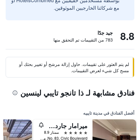
بواسطة مستخدمين حقيقيين مع HotelsCombined أو
مع شركائنا الخارجيين الموثوقين.
8.8
جيد جدًا
783 من التقييمات تم التحقق منها
لم يتم العثور على تقييمات. حاول إزالة مرشح أو تغيير بحثك أو
مسح كل شيء لعرض التقييمات.
فنادق مشابهة لـ ذا تانجو تايبي لينسين
أفضل الفنادق في مدينة تايبيه
ميرامار جاردن تابييه
5 نجوم
ممتاز 8.9
No. 83, Civic Boulevard, مدينة تايبيه, تايوان