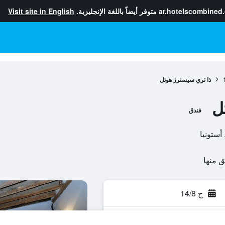
ar.hotelscombined
متوفر أيضاً باللغة الإنجليزية.
Visit site in English
ذا ثري سيسترز هوتل
ل
فندق
ج 14/8