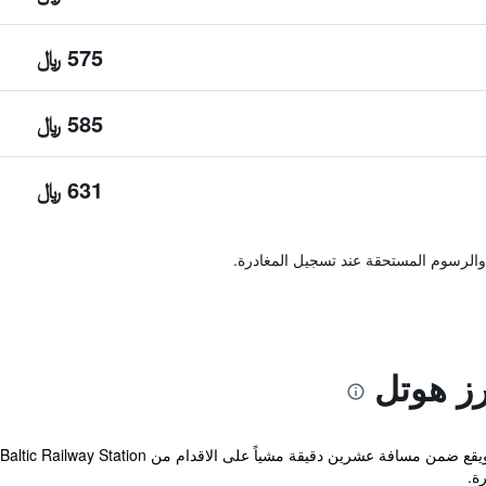
575 ﷼
585 ﷼
631 ﷼
والرسوم المستحقة عند تسجيل المغادرة.
ز هوتل