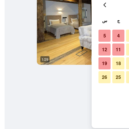
ج
س
5
4
12
11
1/29
غرفة معيشة
19
18
26
25