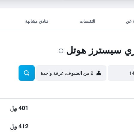
 عن
التقييمات
فنادق مشابهة
ري سيسترز هوتل
2 من الضيوف، غرفة واحدة
401 ﷼
412 ﷼