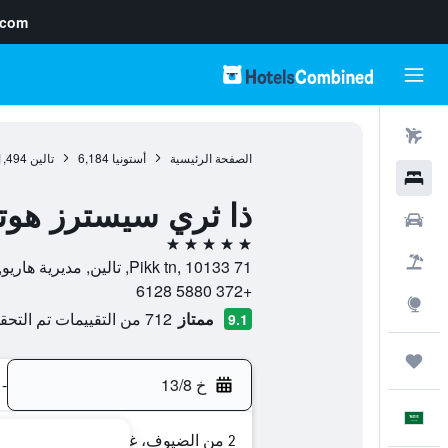
.com
رحلات طيران
الصفحة الرئيسية
أستونيا
6,184
تالين
1,494
فنادق
ذا ثري سيسترز هوت
سيارات
5 نجوم
حزم العروض
71 Pikk tn, 10133, تالين, مديرية هاريو, أستونيا
+372 5880 6128
استكشاف
ممتاز
712 من التقييمات تم التحقق منها
9.1
رحلات
خ 13/8
-
العَرَبِيَّة
2 من الضيوف، غرفة واحدة