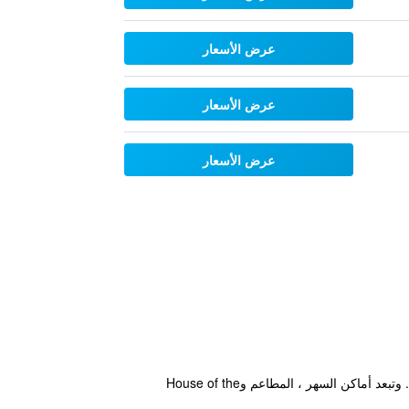
عرض الأسعار
عرض الأسعار
عرض الأسعار
يضمن الفندق إقامة حديثة في مدينة تالين ويقع ضمن مسافة عشرين دقيقة مشياً على الاقدام من Baltic Railway Station. وتبعد أماكن السهر ، المطاعم وHouse of the