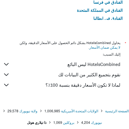
الفنادق في فرنسا
الفنادق في المملكة المتحدة
الفنادق في إيطاليا
الفنادق في تايلاند
*
يحاول HotelsCombined بشكل دائم الحصول على الأسعار الدقيقة، ولكن
لا يمكن ضمان الأسعار
.
إليك السبب:
HotelsCombined ليس البائع
نقوم بتجميع الكثير من البيانات لك
لماذا لا تكون الأسعار دقيقة بنسبة 100٪؟
الصفحة الرئيسية
الولايات المتحدة الأميريكية
1,006,985
ولاية نيويورك
29,578
نيويورك
4,204
بروكلين
1,069
ذا تيلاري هوتل