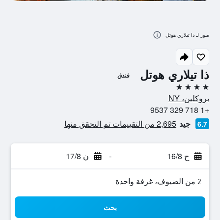
صور لـ ذا تيلاري هوتل
ذا تيلاري هوتل
فندق
4 نجوم
بروكلين، NY
+1 718 329 9537
جيد
2,695 من التقييمات تم التحقق منها
6.7
ح 16/8
-
ن 17/8
2 من الضيوف، غرفة واحدة
بحث