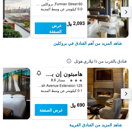
60 Furman Street, بروكلين, NY, الولايات المتحدة الأميريكية
0.0 كيلومتر عن وسط المدينة
2,093 ﷼
عرض
الصفقة
شاهد المزيد من أهم الفنادق في بروكلين
فنادق بالقرب من ذا تيلاري هوتل
هامبتون إن بروكلين/ داون تاون
3 نجوم
ممتاز 8.6
125 Flatbush Avenue Extension, بروكلين, NY, الولايات المتحدة الأميريكية
0.1 كيلومتر عن وسط المدينة
690 ﷼
عرض الصفقة
شاهد المزيد من الفنادق القريبة