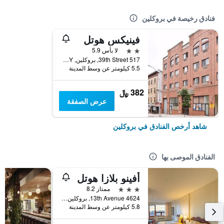
فنادق رخيصة في بروكلين
فينيكس هوتل
2 نجمتين
لا بأس 5.9
517 39th Street, بروكلين, NY, الولايات المتحدة الأميريكية
5.5 كيلومتر عن وسط المدينة
382 ﷼
عرض الصفقة
شاهد أرخص الفنادق في بروكلين
الفنادق الموصى بها
أفينو بلازا هوتل
3 نجوم
ممتاز 8.2
4624 13th Avenue, بروكلين, NY, الولايات المتحدة الأميريكية
5.8 كيلومتر عن وسط المدينة