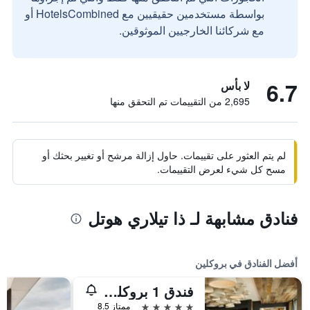
بواسطة مستخدمين حقيقيين مع HotelsCombined أو
مع شركائنا الخارجيين الموثوقين.
6.7
لا بأس
2,695 من التقييمات تم التحقق منها
لم يتم العثور على تقييمات. حاول إزالة مرشح أو تغيير بحثك أو
مسح كل شيء لعرض التقييمات.
فنادق مشابهة لـ ذا تيلاري هوتل
أفضل الفنادق في بروكلين
فندق 1 بروكلين بريدج
5 نجوم
ممتاز 8.5