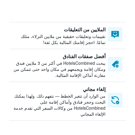
الملايين من التعليقات
تقييمات وتعليقات حقيقية من ملايين النزلاء، مثلك
تمامًا. احجز إقامتك المثالية بكل ثقة!
أفضل صفقات الفنادق
يبحث HotelsCombined في أكثر من 3 ملايين فندق
ومكان إقامة ويجمعهم في مكان واحد حتى تتمكن من
مقارنة أماكن الإقامة المثالية.
إلغاء مجاني
من الوارد أن تتغير الخطط — نتفهم ذلك. ولهذا يمكنك
البحث وحجز فنادق وأماكن إقامة على
HotelsCombined من وكالات السفر التي تقدم خدمة
الإلغاء المجاني