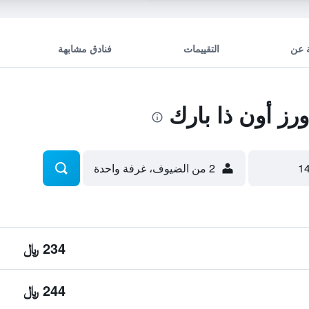
 عن
التقييمات
فنادق مشابهة
رز أون ذا بارك
2 من الضيوف، غرفة واحدة
234 ﷼
244 ﷼