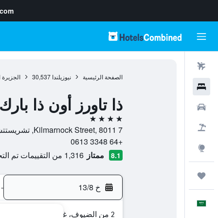
.com
رحلات طيران
الصفحة الرئيسية
نيوزيلندا
30,537
الجزيرة ا
فنادق
ذا تاورز أون ذا بارك
سيارات
4 نجوم
حزم العروض
7 Kilmarnock Street, 8011, تشريستتشورتش, كانتربيري, نيوزيلندا
+64 3348 0613
استكشاف
ممتاز
1,316 من التقييمات تم التحقق منها
8.1
رحلات
خ 13/8
-
العَرَبِيَّة
2 من الضيوف، غرفة واحدة