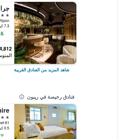
جران
5 نجوم
Grantley Ripon
7.3 كيلومتر عن وسط المدينة
4,812 ﷼
المتوس
شاهد المزيد من الفنادق القريبة
فنادق رخيصة في ريبون
3 نجوم
61 North Street, ريبون, المملكة المتحدة
0.5 كيلومتر عن وسط المدينة