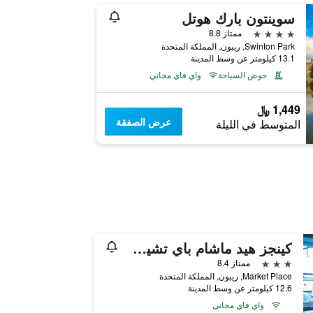
سوينتون بارك هوتل
4 نجوم
ممتاز 8.8
Swinton Park, ريبون, المملكة المتحدة
13.1 كيلومتر عن وسط المدينة
حوض السباحة
واي فاي مجاني
1,449 ﷼
عرض الصفقة
المتوسط في الليلة
كينجز هيد ماشام باي تشيف آند بريور كوليكشن
3 نجوم
ممتاز 8.4
Market Place, ريبون, المملكة المتحدة
12.6 كيلومتر عن وسط المدينة
واي فاي مجاني