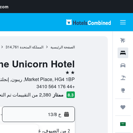
.com
رحلات طيران
الصفحة الرئيسية
المملكة المتحدة
314,761
فنادق
he Unicorn Hotel
سيارات
2 نجمتين
حزم العروض
Market Place, HG4 1BP, ريبون, إنجلترا, المملكة المتحدة
+44 176 564 3410
استكشاف
ممتاز
2,380 من التقييمات تم التحقق منها
8.3
رحلات
خ 13/8
-
العَرَبِيَّة
2 من الضيوف، غرفة واحدة