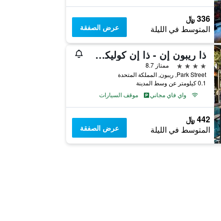
336 ﷼
عرض الصفقة
المتوسط في الليلة
ذا ريبون إن - ذا إن كوليكشن جروب
4 نجوم
ممتاز 8.7
Park Street, ريبون, المملكة المتحدة
0.1 كيلومتر عن وسط المدينة
واي فاي مجاني
موقف السيارات
442 ﷼
عرض الصفقة
المتوسط في الليلة