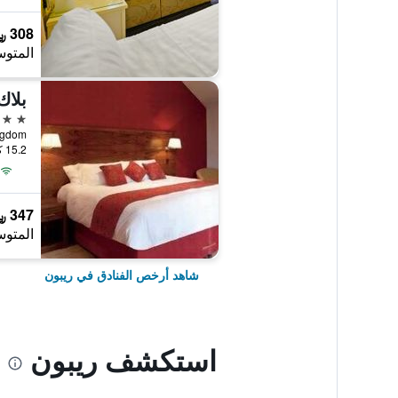
308 ﷼
المتوس
بلاك
4 نجوم
15.2 كيلومتر عن وسط المدينة
347 ﷼
المتوس
شاهد أرخص الفنادق في ريبون
استكشف ريبون