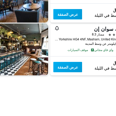
عرض الصفقة
ط في الليلة
 سوان إن
ممتاز 8.3
Fearby, Riponmashamnorth Yorkshire HG4 4NF, Masham, United Kingdom, ريبون, المملكة المتحدة
واي فاي مجاني
موقف السيارات
عرض الصفقة
ط في الليلة