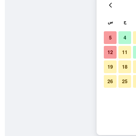
ج
س
5
4
12
11
19
18
26
25