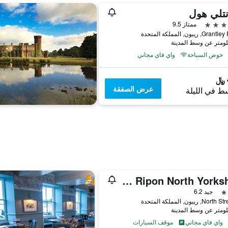
تلي هول
ممتاز 9.5
, ريبون, المملكة المتحدة
حوض السباحة
واي فاي مجاني
عرض الصفقة
ط في الليلة
OYO The White Horse, Ripon North Yorkshire
جيد 6.2
واي فاي مجاني
موقف السيارات