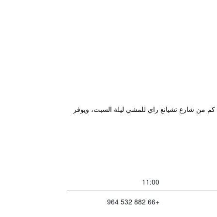
يقع مكان إقامة "The Unique Resident Chiang Rai" في شيانج راي، ضمن 1.1 كم من برج الساعة في تشيانج راي و1.7 كم من شارع تشيانغ راي للمشي ليلة السبت، ويوفر
11:00
+66 882 532 964