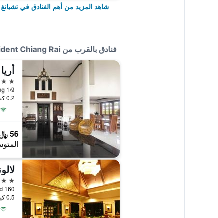
شاهد المزيد من أهم الفنادق في تشيانغ 
فنادق بالقرب من The Unique Resident Chiang Rai
أريا
3 نجوم
1/9 Moo 4, T.Wiang, A.Muang, تشيانغ راي, تايلاند
0.2 كيلومتر عن وسط المدينة
56 ﷼
المتوس
لالو
4 نجوم
160 Moo 14 Sanambin Road, تشيانغ راي, تايلاند
0.5 كيلومتر عن وسط المدينة