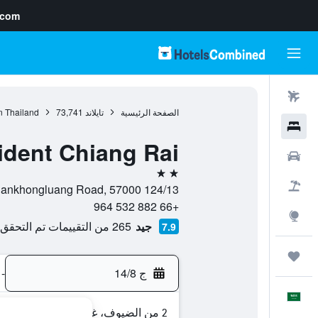
.com
رحلات طيران
الصفحة الرئيسية
تايلاند
73,741
n Thailand
فنادق
ident Chiang Rai
سيارات
2 نجمتين
حزم العروض
124/13 Sankhongluang Road, 57000, تشيانغ راي, محافظة شيانغ ري, تايلاند
+66 882 532 964
استكشاف
جيد
265 من التقييمات تم التحقق منها
7.9
رحلات
ج 14/8
-
العَرَبِيَّة
2 من الضيوف، غرفة واحدة