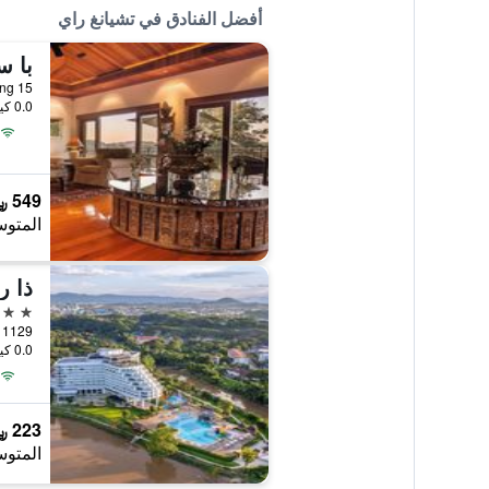
أفضل الفنادق في تشيانغ راي
با س
15 Moo 13, T.Maekorn, A.Muang, تشيانغ راي, تايلاند
0.0 كيلومتر عن وسط المدينة
549 ﷼
المتوس
ذا ر
5 نجوم
1129 Kraisorasit Road, تشيانغ راي, تايلاند
0.0 كيلومتر عن وسط المدينة
223 ﷼
المتوس