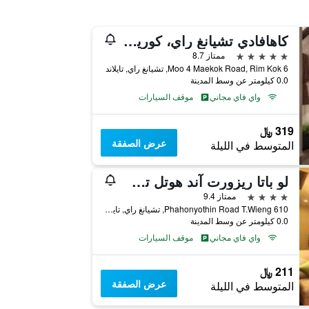
كاهافادي تشيانغ راي، كوريو كوليكشن باي هيلتون
5 نجوم
ممتاز 8.7
6 Moo 4 Maekok Road, Rim Kok, تشيانغ راي, تايلاند
0.0 كيلومتر عن وسط المدينة
واي فاي مجاني
موقف السيارات
319 ﷼
عرض الصفقة
المتوسط في الليلة
لو باتا ريزورت آند هوتل تشيانغ راي
4 نجوم
ممتاز 9.4
610 Phahonyothin Road T.Wieng, تشيانغ راي, تايلاند
0.0 كيلومتر عن وسط المدينة
واي فاي مجاني
موقف السيارات
211 ﷼
عرض الصفقة
المتوسط في الليلة