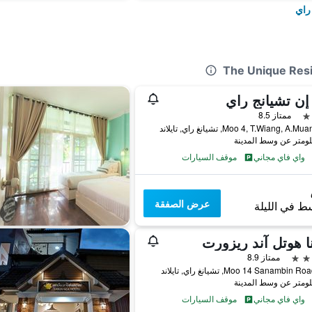
راي
 إن تشيانج راي
ممتاز 8.5
واي فاي مجاني
موقف السيارات
عرض الصفقة
ط في الليلة
نا هوتل آند ريزورت
ممتاز 8.9
واي فاي مجاني
موقف السيارات