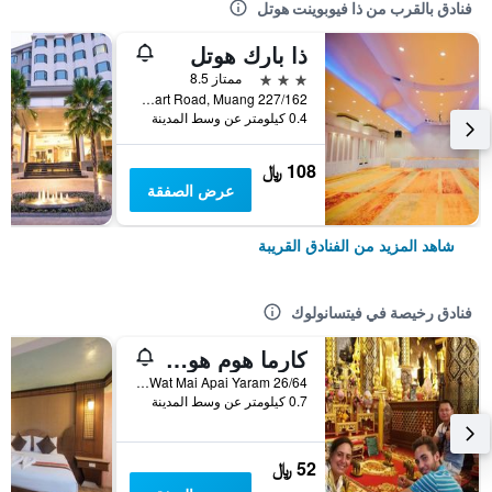
فنادق بالقرب من ذا فيوبوينت هوتل
ذا بارك هوتل
3 نجوم
ممتاز 8.5
227/162 Baromtrilokanart Road, Muang, فيتسانولوك, تايلاند
0.4 كيلومتر عن وسط المدينة
108 ﷼
عرض الصفقة
شاهد المزيد من الفنادق القريبة
فنادق رخيصة في فيتسانولوك
كارما هوم هوستل
26/64 Soi Lang Wat Mai Apai Yaram, فيتسانولوك, تايلاند
0.7 كيلومتر عن وسط المدينة
52 ﷼