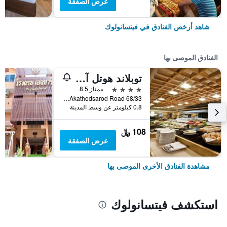
عرض الصفقة
شاهد أرخص الفنادق في فيتسانولوك
الفنادق الموصى بها
توبلاند هوتل آند كونفنشن سنتر
4 نجوم
ممتاز 8.5
68/33 Akathodsarod Road, فيتسانولوك, تايلاند
0.8 كيلومتر عن وسط المدينة
108 ﷼
عرض الصفقة
مشاهدة الفنادق الأخرى الموصى بها
استكشف فيتسانولوك