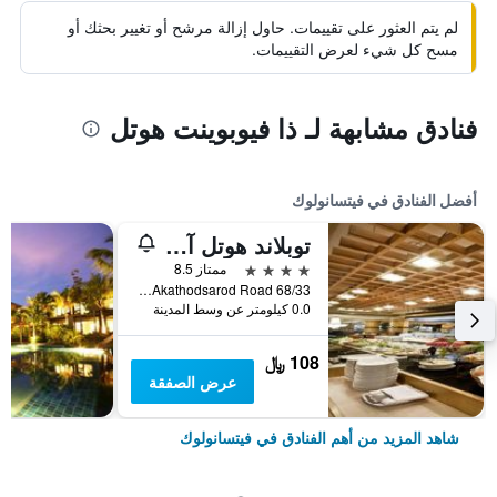
لم يتم العثور على تقييمات. حاول إزالة مرشح أو تغيير بحثك أو
مسح كل شيء لعرض التقييمات.
فنادق مشابهة لـ ذا فيوبوينت هوتل
أفضل الفنادق في فيتسانولوك
توبلاند هوتل آند كونفنشن سنتر
4 نجوم
ممتاز 8.5
68/33 Akathodsarod Road, فيتسانولوك, تايلاند
0.0 كيلومتر عن وسط المدينة
108 ﷼
عرض الصفقة
شاهد المزيد من أهم الفنادق في فيتسانولوك