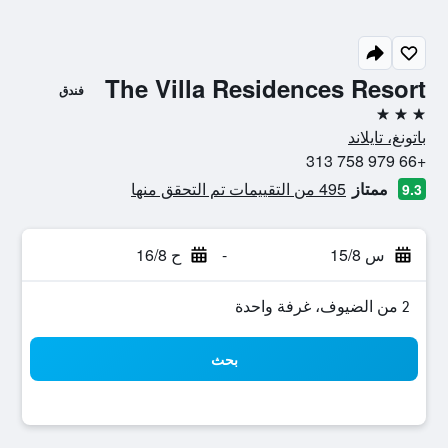
The Villa Residences Resort
فندق
3 نجوم
باتونغ، تايلاند
+66 979 758 313
ممتاز
495 من التقييمات تم التحقق منها
9.3
س 15/8
-
ح 16/8
2 من الضيوف، غرفة واحدة
بحث