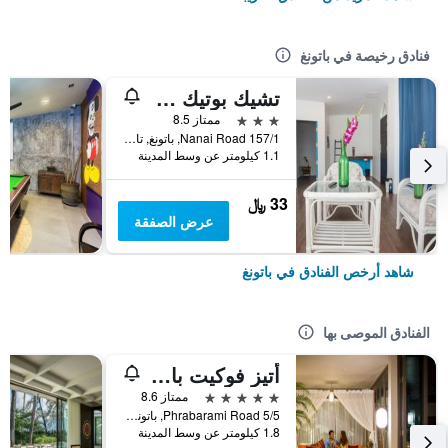
فنادق رخيصة في باتونغ
تشيك بوتيك هوتل باتونج
3 نجوم
ممتاز 8.5
157/1 Nanai Road, باتونغ, تايلاند
1.1 كيلومتر عن وسط المدينة
33 ﷼
عرض الصفقة
شاهد أرخص الفنادق في باتونغ
الفنادق الموصى بها
أتيز فوكيت باتونج
5 نجوم
ممتاز 8.6
5/5 Phrabarami Road, باتونغ, تايلاند
1.8 كيلومتر عن وسط المدينة