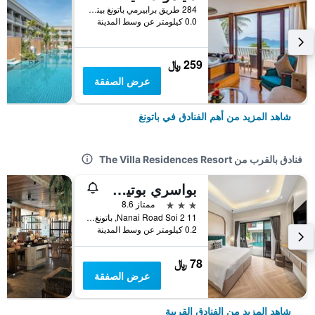
284 طريق برابيرمي باتونغ بيتش, باتونغ, تايلاند
0.0 كيلومتر عن وسط المدينة
259 ﷼
عرض الصفقة
شاهد المزيد من أهم الفنادق في باتونغ
فنادق بالقرب من The Villa Residences Resort
بواسري بوتيك باتونج
3 نجوم
ممتاز 8.6
11 Nanai Road Soi 2, باتونغ, تايلاند
0.2 كيلومتر عن وسط المدينة
78 ﷼
عرض الصفقة
شاهد المزيد من الفنادق القريبة