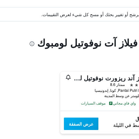
ة مرشح أو تغيير بحثك أو مسح كل شيء لعرض التقييمات.
 فيلاز آت نوفوتيل لومبوك
فيلاز آند ريزورت نوفوتيل لومبوك
ممتاز 8.6
Pantai , كوتا, إندونيسيا
واي فاي مجاني
موقف السيارات
عرض الصفقة
ط في الليلة