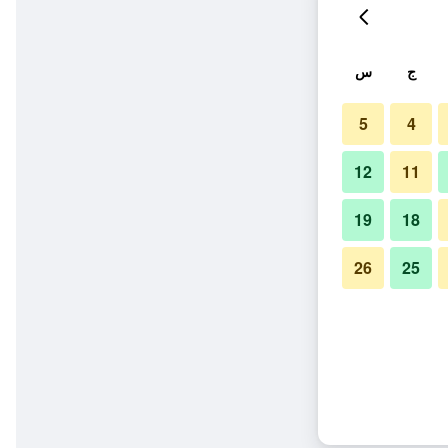
ج
س
5
4
12
11
19
18
26
25