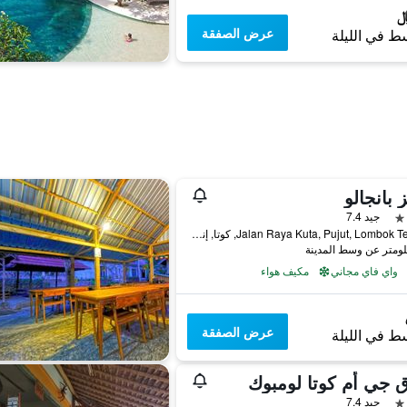
عرض الصفقة
ط في الليلة
ز بانجالو
جيد 7.4
Jalan Raya Kuta, Pujut, Lombok Tengah, كوتا, إندونيسيا
واي فاي مجاني
مكيف هواء
عرض الصفقة
ط في الليلة
 جي أم كوتا لومبوك
جيد 7.4