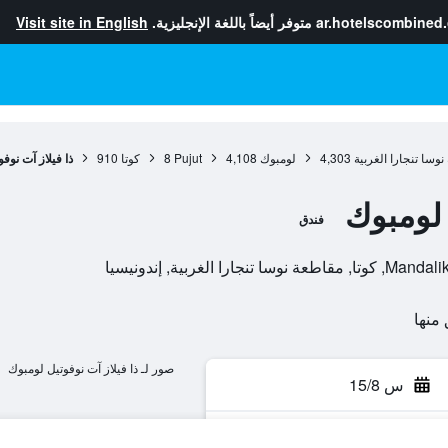
ar.hotelscombined
متوفر أيضاً باللغة الإنجليزية.
Visit site in English
وسا تنجارا الغربية
4,303
لومبوك
4,108
Pujut
8
كوتا
910
ذا فيلاز آت نوف
 لومبوك
فندق
لغربية, إندونيسيا
صور لـ ذا فيلاز آت نوفوتيل لومبوك
س 15/8