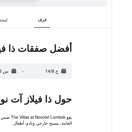
غرف
لمحة
أفضل صفقات ذا فيل
ج 14/8
-
س 15/8
حول ذا فيلاز آت نو
العامة، مسبح خارجي ونادي أطفال.