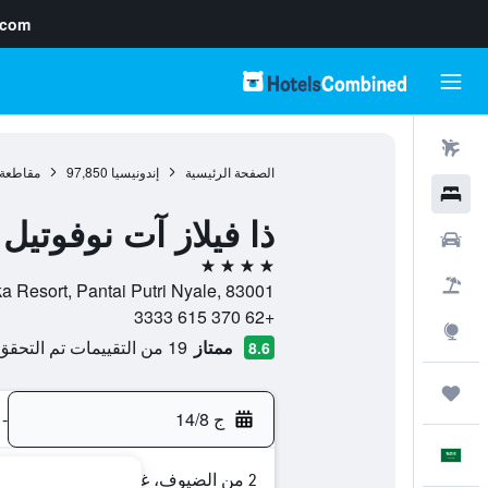
.com
رحلات طيران
الصفحة الرئيسية
إندونيسيا
97,850
مقاطعة ن
فنادق
ذا فيلاز آت نوفوتيل
سيارات
4 نجوم
حزم العروض
Mandalika Resort, Pantai Putri Nyale, 83001, كوتا, مقاطعة نوسا تنجارا ا
+62 370 615 3333
استكشاف
ممتاز
19 من التقييمات تم التحقق منها
8.6
رحلات
ج 14/8
-
العَرَبِيَّة
2 من الضيوف، غرفة واحدة