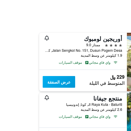
أوريجين لومبوك
4 نجوم
ممتاز 9.0
Jalan Sengkol No. 151, Dusun Pogem Desa, كوتا, إندونيسيا
1.9 كيلومتر عن وسط المدينة
واي فاي مجاني
موقف السيارات
229 ﷼
عرض الصفقة
المتوسط في الليلة
منتجع جيفانا
Jl Raya Kuta - Baturiti, كوتا, إندونيسيا
2.6 كيلومتر عن وسط المدينة
واي فاي مجاني
موقف السيارات