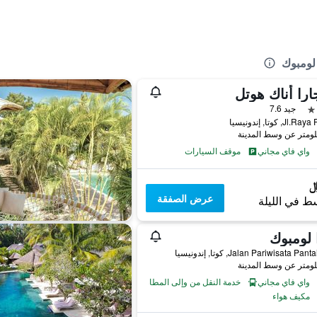
 لومبوك
را أناك هوتل
جيد 7.6
Jl, كوتا, إندونيسيا
واي فاي مجاني
موقف السيارات
عرض الصفقة
ط في الليلة
 لومبوك
Jalan Pariwisata Pa, كوتا, إندونيسيا
واي فاي مجاني
خدمة النقل من وإلى المطار
مكيف هواء