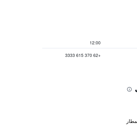
12:00
+62 370 615 3333
مطار