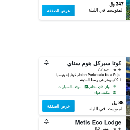
347 ﷼
المتوسط في الليلة
عرض الصفقة
كوتا سيركل هوم ستاي
2 نجمتين
جيد 7.7
Jalan Pariwisata Kuta Pujut, كوتا, إندونيسيا
0.1 كيلومتر عن وسط المدينة
واي فاي مجاني
موقف السيارات
مكيف هواء
88 ﷼
عرض الصفقة
المتوسط في الليلة
Metis Eco Lodge
2 نجمتين
ممتاز 8.0