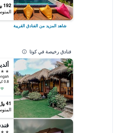
192 ﷼
المتوس
شاهد المزيد من الفنادق القريبة
فنادق رخيصة في كوتا
ألدي
3 نجوم
0.8 كيلومتر عن وسط المدينة
41 ﷼
المتوس
فندق
3 نجوم