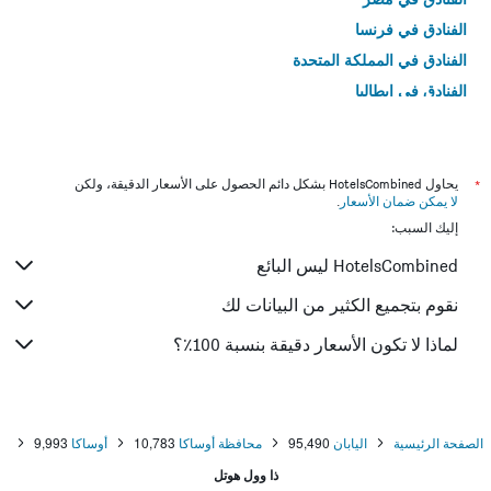
الفنادق في فرنسا
الفنادق في المملكة المتحدة
الفنادق في إيطاليا
الفنادق في تايلاند
*
يحاول HotelsCombined بشكل دائم الحصول على الأسعار الدقيقة، ولكن
لا يمكن ضمان الأسعار
.
إليك السبب:
HotelsCombined ليس البائع
نقوم بتجميع الكثير من البيانات لك
لماذا لا تكون الأسعار دقيقة بنسبة 100٪؟
الصفحة الرئيسية
اليابان
95,490
محافظة أوساكا
10,783
أوساكا
9,993
ذا وول هوتل