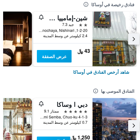
فنادق رخيصة في أوساكا
شين-إمامييا هوتل
2 نجمتين
جيد 7.3
1-2-20, Haginochaya, Nishinari, أوساكا, اليابان
2.4 كيلومتر عن وسط المدينة
43 ﷼
عرض الصفقة
شاهد أرخص الفنادق في أوساكا
الفنادق الموصى بها
دبي ا وساكا
5 نجوم
ممتاز 9.1
4-1-3 Minami Semba, Chuo-ku, أوساكا, اليابان
0.7 كيلومتر عن وسط المدينة
1,250 ﷼
عرض