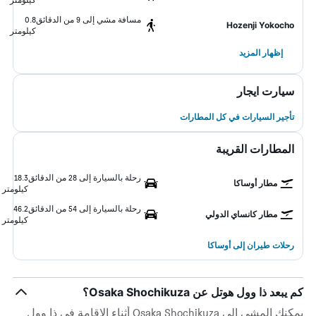
مسافة مشي إلى 9 من الدقائق
0.8
Hozenji Yokocho
كيلومتر
إظهار المزيد
سيارت ايجار
تأجير السيارات في كل المطارات
المطارات القريبة
رحلة بالسيارة إلى 28 من الدقائق
18.3
مطار أوساكا
كيلومتر
رحلة بالسيارة إلى 54 من الدقائق
46.2
مطار كانساي الدولي
كيلومتر
رحلات طيران إلى أوساكا
كم يبعد ذا وول هوتل عن Osaka Shochikuza؟
يمكنك المشي إلى Osaka Shochikuza أثناء الإقامة في ذا وول