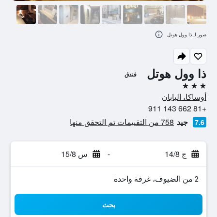
صور لـ ذا وول هوتل
ذا وول هوتل
فندق
3 نجوم
أوساكا، اليابان
+81 662 143 911
جيد
758 من التقييمات تم التحقق منها
7.6
ج 14/8
-
س 15/8
2 من الضيوف، غرفة واحدة
بحث