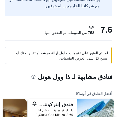
مع شركائنا الخارجيين الموثوقين.
7.6
جيد
758 من التقييمات تم التحقق منها
لم يتم العثور على تقييمات. حاول إزالة مرشح أو تغيير بحثك أو
مسح كل شيء لعرض التقييمات.
فنادق مشابهة لـ ذا وول هوتل
أفضل الفنادق في أوساكا
فندق إنتركونتيننتال أوساكا
5 نجوم
ممتاز 9.4
3-60, Ofuka-Cho Kita-ku, أوساكا, اليابان