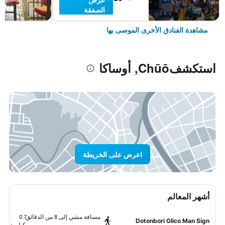
الصفقة
مشاهدة الفنادق الأخرى الموصى بها
استكشفChūō, أوساكا
اعرض على الخريطة
أشهر المعالم
مسافة مشي إلى 8 من الدقائق
0.7
Dotonbori Glico Man Sign
كيلومتر