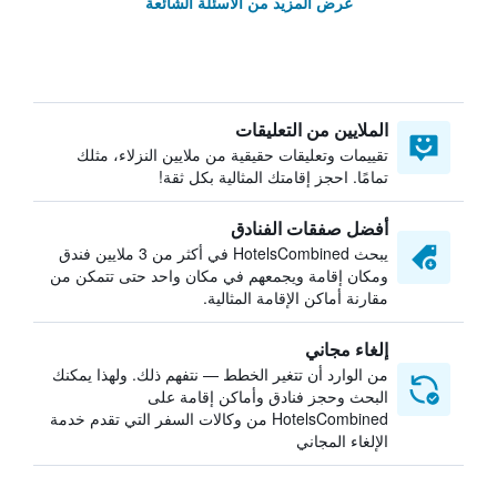
عرض المزيد من الأسئلة الشائعة
الملايين من التعليقات
تقييمات وتعليقات حقيقية من ملايين النزلاء، مثلك
تمامًا. احجز إقامتك المثالية بكل ثقة!
أفضل صفقات الفنادق
يبحث HotelsCombined في أكثر من 3 ملايين فندق
ومكان إقامة ويجمعهم في مكان واحد حتى تتمكن من
مقارنة أماكن الإقامة المثالية.
إلغاء مجاني
من الوارد أن تتغير الخطط — نتفهم ذلك. ولهذا يمكنك
البحث وحجز فنادق وأماكن إقامة على
HotelsCombined من وكالات السفر التي تقدم خدمة
الإلغاء المجاني