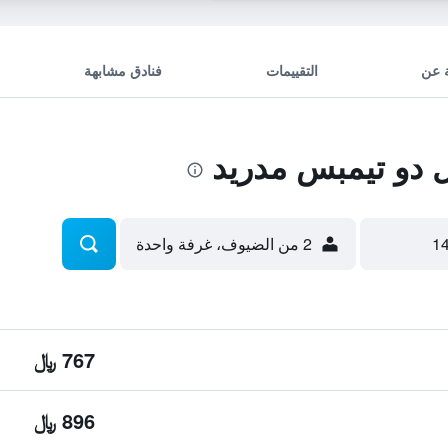
 عن
التقييمات
فنادق مشابهة
دو تيمبس مدريد
2 من الضيوف، غرفة واحدة
767 ﷼
896 ﷼