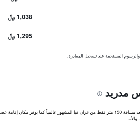
1,038 ﷼
1,295 ﷼
والرسوم المستحقة عند تسجيل المغادرة.
س مدريد
يقع Walt Madrid في قلب مدينة مدريد ويبعد مسافة 150 متر فقط من غران فيا المشهور عالمياً كم
الأ...