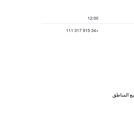
12:00
+34 915 317 111
ع المناطق