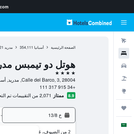
.com
رحلات طيران
الصفحة الرئيسية
أسبانيا
354,111
مدريد
21
فنادق
هوتل دو تيمبس مدر
سيارات
4 نجوم
حزم العروض
Calle del Barco, 3, 28004, مدريد, أسبانيا
+34 915 317 111
استكشاف
ممتاز
2,071 من التقييمات تم التحقق منها
8.9
رحلات
خ 13/8
-
العَرَبِيَّة
2 من الضيوف، غرفة واحدة