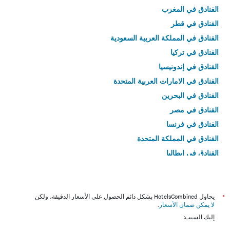
الفنادق في المغرب
الفنادق في قطر
الفنادق في المملكة العربية السعودية
الفنادق في تركيا
الفنادق في إندونيسيا
الفنادق في الامارات العربية المتحدة
الفنادق في البحرين
الفنادق في مصر
الفنادق في فرنسا
الفنادق في المملكة المتحدة
الفنادق في إيطاليا
الفنادق في تايلاند
*
يحاول HotelsCombined بشكل دائم الحصول على الأسعار الدقيقة، ولكن
لا يمكن ضمان الأسعار
.
إليك السبب: