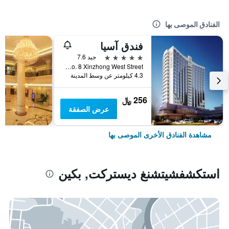
الفنادق الموصى بها
فندق آسيا
5 نجوم
جيد 7.6
No. 8 Xinzhong West Street, بكين, الصين
4.3 كيلومتر عن وسط المدينة
256 ﷼
عرض الصفقة
مشاهدة الفنادق الأخرى الموصى بها
استكشفشيتشنغ ديستركت, بكين