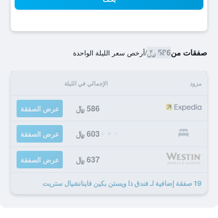
صفقات من
586 ﷼
/
أرخص سعر الليلة الواحدة
مزود
الإجمالي في الليلة
586 ﷼
عرض الصفقة
603 ﷼
عرض الصفقة
637 ﷼
عرض الصفقة
19 صفقة إضافية لـ فندق ذا ويستن بكين فاينانشيال ستريت