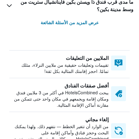
ما مدى قرب فندق ذا ويستن بكين فاينانشيال ستريت من
وسط مدينة بكين؟
عرض المزيد من الأسئلة الشائعة
الملايين من التعليقات
تقييمات وتعليقات حقيقية من ملايين النزلاء، مثلك
تمامًا. احجز إقامتك المثالية بكل ثقة!
أفضل صفقات الفنادق
يبحث HotelsCombined في أكثر من 3 ملايين فندق
ومكان إقامة ويجمعهم في مكان واحد حتى تتمكن من
مقارنة أماكن الإقامة المثالية.
إلغاء مجاني
من الوارد أن تتغير الخطط — نتفهم ذلك. ولهذا يمكنك
البحث وحجز فنادق وأماكن إقامة على
HotelsCombined من وكالات السفر التي تقدم خدمة