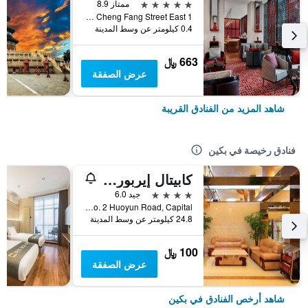
5 نجوم
ممتاز 8.9
1 Jin Cheng Fang Street East, بكين, الصين
0.4 كيلومتر عن وسط المدينة
663 ﷼
عرض الصفقة
شاهد المزيد من الفنادق القريبة
فنادق رخيصة في بكين
كابيتال إيربورت إنترناشونال هوتل
4 نجوم
جيد 6.0
No. 2 Huoyun Road, Capital, بكين, الصين
24.8 كيلومتر عن وسط المدينة
100 ﷼
عرض الصفقة
شاهد أرخص الفنادق في بكين