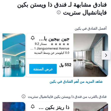
فنادق مشابهة لـ فندق ذا ويستن بكين
فاينانشيال ستريت
أفضل الفنادق في بكين
جين بيجين باي شانغريلا
5 نجوم
ممتاز 9.2
No 1 Jianguomenwai Avenue, بكين, الصين
0.0 كيلومتر عن وسط المدينة
552 ﷼
عرض الصفقة
شاهد المزيد من أهم الفنادق في بكين
فنادق بالقرب من فندق ذا ويستن بكين فاينانشيال ستريت
ذا ريتز بكين فاينانشيال ستريت