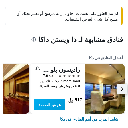
لم يتم العثور على تقييمات. حاول إزالة مرشح أو تغيير بحثك أو
مسح كل شيء لعرض التقييمات.
فنادق مشابهة لـ ذا ويستن داكا
أفضل الفنادق في دكا
راديسون بلو داكا ووتر جاردن
5 نجوم
جيد 7.6
Airport Road, دكا, بنغلاديش
0.0 كيلومتر عن وسط المدينة
617 ﷼
عرض الصفقة
شاهد المزيد من أهم الفنادق في دكا