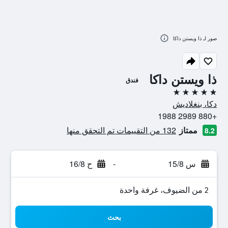
صور لـ ذا ويستن داكا
ذا ويستن داكا
فندق
5 نجوم
دكا، بنغلاديش
+880 2989 1988
ممتاز
132 من التقييمات تم التحقق منها
8.2
س 15/8
-
ح 16/8
2 من الضيوف، غرفة واحدة
بحث