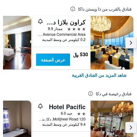
فنادق بالقرب من ذا ويستن داكا
كراون بلازا داكا جولشان باي آيتش جي
4 نجوم
ممتاز 8.9
6A North Avenue Commercial Area, دكا, بنغلاديش
0.2 كيلومتر عن وسط المدينة
530 ﷼
عرض الصفقة
شاهد المزيد من الفنادق القريبة
فنادق رخيصة في دكا
Hotel Pacific
2 نجمتين
جيد 6.0
120 Motijheel Road, دكا, بنغلاديش
9.4 كيلومتر عن وسط المدينة