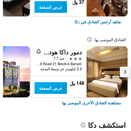
37 ﷼
عرض الصفقة
شاهد أرخص الفنادق في دكا
الفنادق الموصى بها
دمور داكا هوتل آند ريزورت
3 نجوم
جيد 7.7
House 39 Road 21 Block-b Banani, دكا, بنغلاديش
2.2 كيلومتر عن وسط المدينة
148 ﷼
عرض الصفقة
مشاهدة الفنادق الأخرى الموصى بها
استكشف دكا