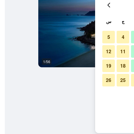
ج
س
5
4
12
11
1/56
بار
19
18
26
25