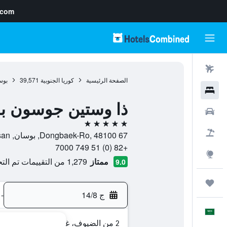
.com
رحلات طيران
الصفحة الرئيسية
كوريا الجنوبية
39,571
بوس
فنادق
ذا وستين جوسون ب
سيارات
5 نجوم
حزم العروض
67 Dongbaek-Ro, 48100, بوسان, Busan, كوريا الجنوبية
+82 (0) 51 749 7000
استكشاف
ممتاز
1,279 من التقييمات تم التحقق منها
9.0
رحلات
ج 14/8
-
العَرَبِيَّة
2 من الضيوف، غرفة واحدة