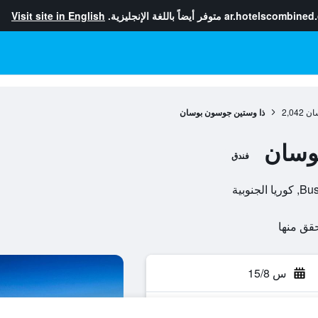
ar.hotelscombined
متوفر أيضاً باللغة الإنجليزية.
Visit site in English
ان
2,042
ذا وستين جوسون بوسان
وسان
فندق
س 15/8