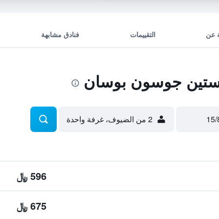
 عن
التقييمات
فنادق مشابهة
ستين جوسون بوسان
2 من الضيوف، غرفة واحدة
596 ﷼
675 ﷼