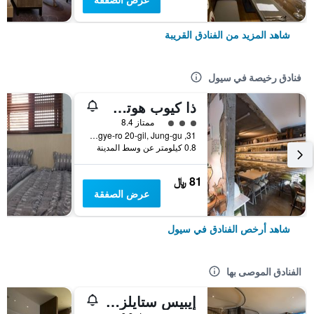
شاهد المزيد من الفنادق القريبة
فنادق رخيصة في سيول
ذا كيوب هوتل - دار ضيافة
تقييم فئة 3
ممتاز 8.4
31, Toegye-ro 20-gil, Jung-gu, سيول, كوريا الجنوبية
0.8 كيلومتر عن وسط المدينة
81 ﷼
عرض الصفقة
شاهد أرخص الفنادق في سيول
الفنادق الموصى بها
إيبيس ستايلز أمباسادور سيول غانغنام