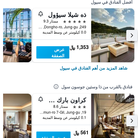
أفضل الفنادق في سيول
ذه شيلا سيؤول
5 نجوم
ممتاز 9.3
249, Dongho-ro, Jung-gu, سيول, كوريا الجنوبية
0.0 كيلومتر عن وسط المدينة
1,353 ﷼
عرض
الصفقة
شاهد المزيد من أهم الفنادق في سيول
فنادق بالقرب من ذا وستين جوسون سول
كراون بارك هوتل سول ميونغدونج
3 نجوم
ممتاز 8.6
19, Namdaemun-ro 7-Gil, Jung-gu, سيول, كوريا الجنوبية
0.1 كيلومتر عن وسط المدينة
561 ﷼
عرض الصفقة