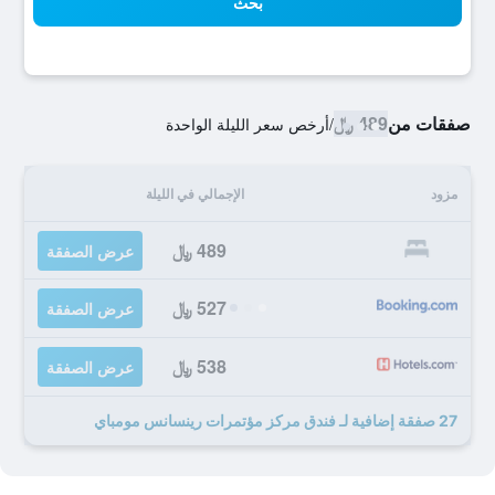
بحث
صفقات من
489 ﷼
/
أرخص سعر الليلة الواحدة
مزود
الإجمالي في الليلة
489 ﷼
عرض الصفقة
527 ﷼
عرض الصفقة
538 ﷼
عرض الصفقة
27 صفقة إضافية لـ فندق مركز مؤتمرات رينسانس مومباي