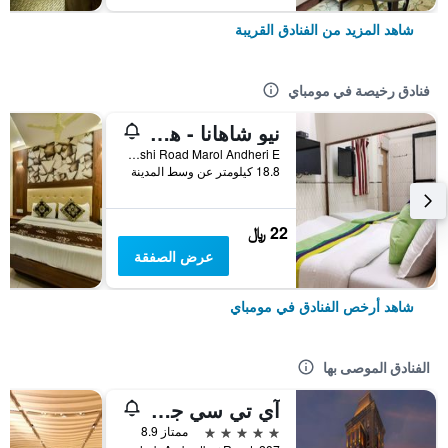
شاهد المزيد من الفنادق القريبة
فنادق رخيصة في مومباي
نيو شاهانا - هوستل
Shop No 5 Marol Maroshi Road Marol Andheri E, مومباي, الهند
18.8 كيلومتر عن وسط المدينة
22 ﷼
عرض الصفقة
شاهد أرخص الفنادق في مومباي
الفنادق الموصى بها
آي تي سي جراند سنترال، أحد فنادق لوكشري كولكشن، مومباي
5 نجوم
ممتاز 8.9