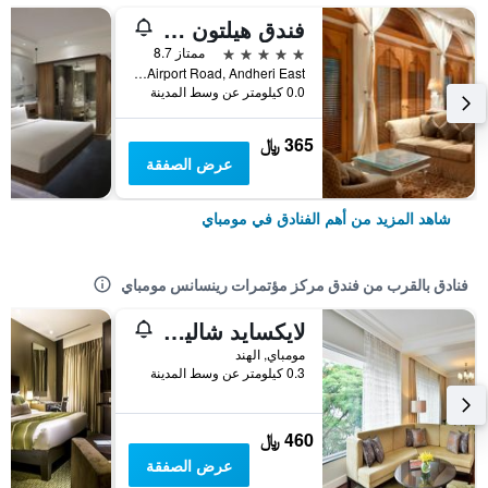
فندق هيلتون مومباي إنترناشيونال اير بورت
5 نجوم
ممتاز 8.7
Sahar Airport Road, Andheri East, مومباي, الهند
0.0 كيلومتر عن وسط المدينة
365 ﷼
عرض الصفقة
شاهد المزيد من أهم الفنادق في مومباي
فنادق بالقرب من فندق مركز مؤتمرات رينسانس مومباي
لايكسايد شاليه - مومباي، ماريوت إكزجيوتيف أبارتمنتس
مومباي, الهند
0.3 كيلومتر عن وسط المدينة
460 ﷼
عرض الصفقة