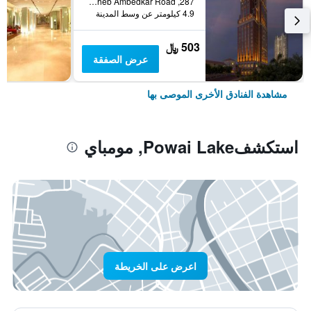
287, Dr. Babasaheb Ambedkar Road, مومباي, الهند
4.9 كيلومتر عن وسط المدينة
503 ﷼
عرض الصفقة
مشاهدة الفنادق الأخرى الموصى بها
استكشفPowai Lake, مومباي
اعرض على الخريطة