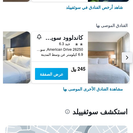
شاهد أرخص الفنادق في سوثفييلد
الفنادق الموصى بها
كاندلوود سويتس ساوثفيلد - دتروي ت باي آيتش جي
2 نجمتين
جيد 6.3
26250 American Drive, سوثفييلد, MI, الولايات المتحدة الأميريكية
6.9 كيلومتر عن وسط المدينة
245 ﷼
عرض الصفقة
مشاهدة الفنادق الأخرى الموصى بها
استكشف سوثفييلد