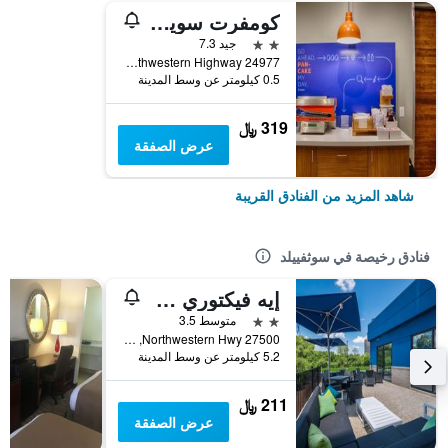
كومفرت سويتس ساوثفيلد/ديترويت
2 نجمتين
جيد 7.3
24977 Northwestern Highway, سوثفييلد, MI, الولايات المتحدة الأميريكية
0.5 كيلومتر عن وسط المدينة
319 ﷼
عرض الصفقة
شاهد المزيد من الفنادق القريبة
فنادق رخيصة في سوثفييلد
إيه فيكتوري هوتل آند سويتس
2 نجمتين
متوسط 3.5
27500 Northwestern Hwy, سوثفييلد, MI, الولايات المتحدة الأميريكية
5.2 كيلومتر عن وسط المدينة
211 ﷼
عرض الصفقة