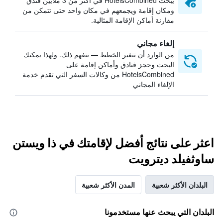
يبحث HotelsCombined في أكثر من 3 ملايين فندق
ومكان إقامة ويجمعهم في مكان واحد حتى تتمكن من
مقارنة أماكن الإقامة المثالية.
إلغاء مجاني
من الوارد أن تتغير الخطط — نتفهم ذلك. ولهذا يمكنك
البحث وحجز فنادق وأماكن إقامة على
HotelsCombined من وكالات السفر التي تقدم خدمة
الإلغاء المجاني
اعثر على نتائج أفضل لإقامتك في ذا ويستن
ساوثفيلد ديترويت
البلدان الأكثر شعبية
المدن الأكثر شعبية
البلدان التي يبحث عنها مستخدمونا