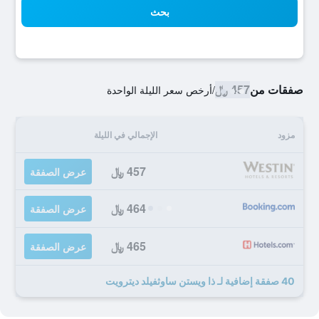
بحث
صفقات من
457 ﷼
/
أرخص سعر الليلة الواحدة
مزود
الإجمالي في الليلة
457 ﷼
عرض الصفقة
464 ﷼
عرض الصفقة
465 ﷼
عرض الصفقة
40 صفقة إضافية لـ ذا ويستن ساوثفيلد ديترويت