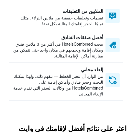
الملايين من التعليقات
تقييمات وتعليقات حقيقية من ملايين النزلاء، مثلك
تمامًا. احجز إقامتك المثالية بكل ثقة!
أفضل صفقات الفنادق
يبحث HotelsCombined في أكثر من 3 ملايين فندق
ومكان إقامة ويجمعهم في مكان واحد حتى تتمكن من
مقارنة أماكن الإقامة المثالية.
إلغاء مجاني
من الوارد أن تتغير الخطط — نتفهم ذلك. ولهذا يمكنك
البحث وحجز فنادق وأماكن إقامة على
HotelsCombined من وكالات السفر التي تقدم خدمة
الإلغاء المجاني
اعثر على نتائج أفضل لإقامتك في وايت