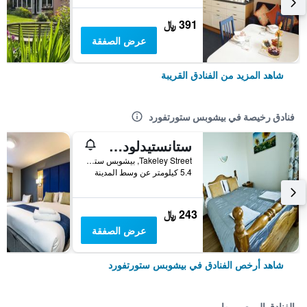
391 ﷼
عرض الصفقة
شاهد المزيد من الفنادق القريبة
فنادق رخيصة في بيشوبس ستورتفورد
ستانستيدلودج إيربورت لودج
Takeley Street, بيشوبس ستورتفورد, المملكة المتحدة
5.4 كيلومتر عن وسط المدينة
243 ﷼
عرض الصفقة
شاهد أرخص الفنادق في بيشوبس ستورتفورد
الفنادق الموصى بها