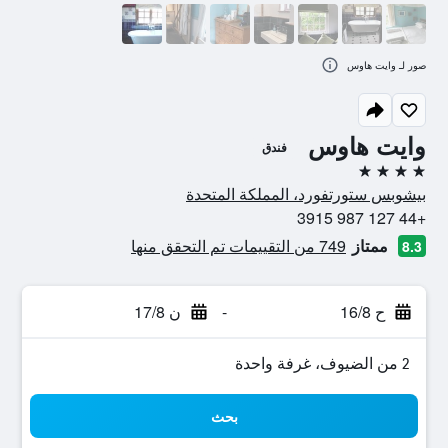
صور لـ وايت هاوس
وايت هاوس
فندق
4 نجوم
بيشوبس ستورتفورد، المملكة المتحدة
+44 127 987 3915
ممتاز
749 من التقييمات تم التحقق منها
8.3
ح 16/8
-
ن 17/8
2 من الضيوف، غرفة واحدة
بحث