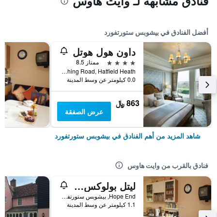
فنادق مشابهة لـ وايت هاوس
أفضل الفنادق في بيشوبس ستورتفورد
داون هول هوتل
4 نجوم
ممتاز 8.5
Matching Road, Hatfield Heath, بيشوبس ستورتفورد, المملكة المتحدة
0.0 كيلومتر عن وسط المدينة
863 ﷼
عرض الصفقة
شاهد المزيد من أهم الفنادق في بيشوبس ستورتفورد
فنادق بالقرب من وايت هاوس
ليتل بولوكس فارم
Hope End, بيشوبس ستورتفورد, المملكة المتحدة
1.1 كيلومتر عن وسط المدينة