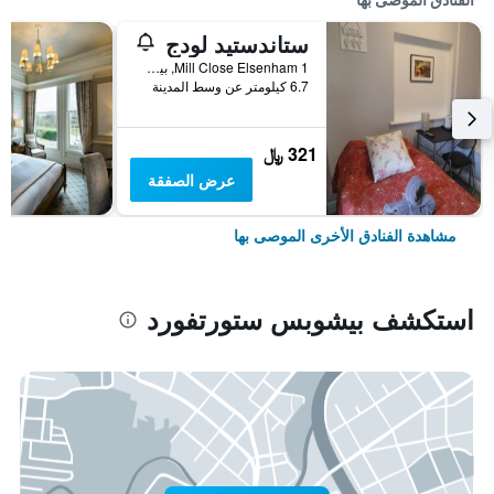
ستاندستيد لودج
1 Mill Close Elsenham, بيشوبس ستورتفورد, المملكة المتحدة
6.7 كيلومتر عن وسط المدينة
321 ﷼
عرض الصفقة
مشاهدة الفنادق الأخرى الموصى بها
استكشف بيشوبس ستورتفورد