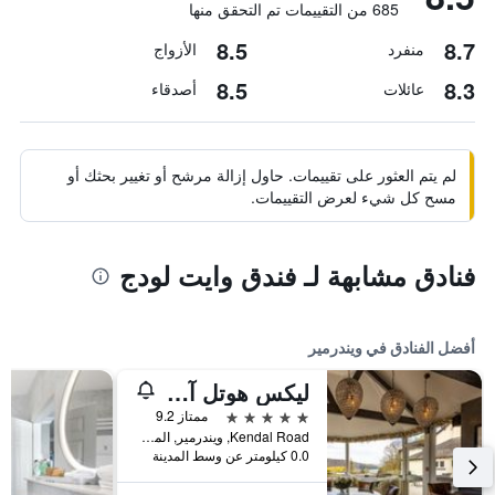
685 من التقييمات تم التحقق منها
8.5
8.7
منفرد
الأزواج
8.5
8.3
عائلات
أصدقاء
لم يتم العثور على تقييمات. حاول إزالة مرشح أو تغيير بحثك أو
مسح كل شيء لعرض التقييمات.
فنادق مشابهة لـ فندق وايت لودج
أفضل الفنادق في ويندرمير
ليكس هوتل آند سبا
5 نجوم
ممتاز 9.2
Kendal Road, ويندرمير, المملكة المتحدة
0.0 كيلومتر عن وسط المدينة