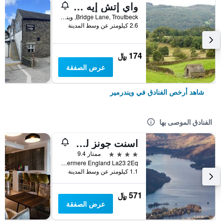
واي إتش إيه ويندرمير
Bridge Lane, Troutbeck, ويندرمير, المملكة المتحدة
2.6 كيلومتر عن وسط المدينة
174 ﷼
عرض الصفقة
شاهد أرخص الفنادق في ويندرمير
الفنادق الموصى بها
اسنت جونز لودج (اينكل أوفاف سيت هيلث كلوب)
4 نجوم
ممتاز 9.4
Lake Road Windermere England La23 2Eq, ويندرمير, المملكة المتحدة
1.1 كيلومتر عن وسط المدينة
571 ﷼
عرض الصفقة