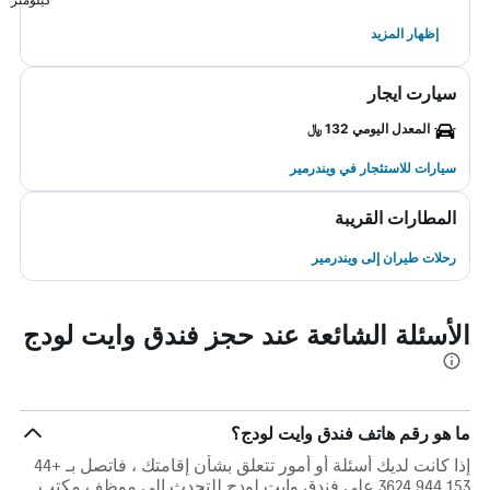
إظهار المزيد
سيارت ايجار
المعدل اليومي 132 ﷼
سيارات للاستئجار في ويندرمير
المطارات القريبة
رحلات طيران إلى ويندرمير
الأسئلة الشائعة عند حجز فندق وايت لودج
ما هو رقم هاتف فندق وايت لودج؟
إذا كانت لديك أسئلة أو أمور تتعلق بشأن إقامتك ، فاتصل بـ +44
153 944 3624 على فندق وايت لودج للتحدث إلى موظف مكتب