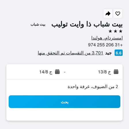
بيت شباب ذا وايت توليب
بيت شباب
3 نجوم
امستردام، هولندا
+31 206 255 974
جيد
3,701 من التقييمات تم التحقق منها
6.6
خ 13/8
-
ج 14/8
2 من الضيوف، غرفة واحدة
بحث