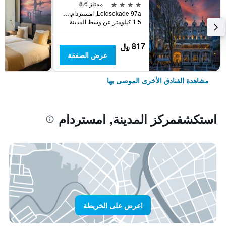
4 نجوم
ممتاز 8.6
Leidsekade 97a, امستردام, مقاطعة شمال هولندا, هولندا
1.5 كيلومتر عن وسط المدينة
817 ﷼
عرض الصفقة
مشاهدة الفنادق الأخرى الموصى بها
استكشفمركز المدينة, امستردام
اعرض على الخريطة