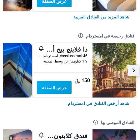
عرض الصفقة
شاهد المزيد من الفنادق القريبة
فنادق رخيصة في امستردام
ذا فلاينج بيج أبتاون هوستل
Vossiusstraat 46, امستردام, مقاطعة شمال هولندا, هولندا
1.9 كيلومتر عن وسط المدينة
150 ﷼
عرض الصفقة
شاهد أرخص الفنادق في امستردام
الفنادق الموصى بها
فندق كلايتون أمستردام أمريكان