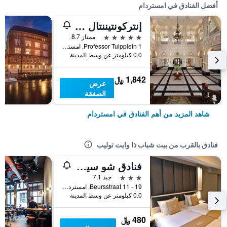
أفضل الفنادق في امستردام
إنتركونتيننتال أمستل أمستردام
5 نجوم
ممتاز 8.7
Professor Tulpplein 1, امستردام, مقاطعة شمال هولندا, هولندا
0.0 كيلومتر عن وسط المدينة
1,842 ﷼
عرض
الصفقة
شاهد المزيد من أهم الفنادق في امستردام
فنادق بالقرب من بيت شباب ذا وايت توليب
فنادق شو سيتي سنتر
3 نجوم
جيد 7.1
Beursstraat 11 - 19, امستردام, مقاطعة شمال هولندا, هولندا
0.0 كيلومتر عن وسط المدينة
480 ﷼