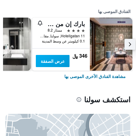
الفنادق الموصى بها
بارك إن من راديسون سولنا
4 نجوم
ممتاز 8.2
Hotellgatan 11, سولنا, مقاطعة ستوكهولم, السويد
0.1 كيلومتر عن وسط المدينة
346 ﷼
عرض الصفقة
مشاهدة الفنادق الأخرى الموصى بها
استكشف سولنا