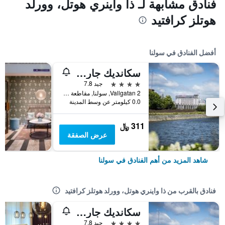
فنادق مشابهة لـ ذا واينري هوتل، وورلد
هوتلز كرافتيد
أفضل الفنادق في سولنا
سكانديك جارفا كورج
4 نجوم
جيد 7.8
Vallgatan 2, سولنا, مقاطعة ستوكهولم, السويد
0.0 كيلومتر عن وسط المدينة
311 ﷼
عرض الصفقة
شاهد المزيد من أهم الفنادق في سولنا
فنادق بالقرب من ذا واينري هوتل، وورلد هوتلز كرافتيد
سكانديك جارفا كورج
4 نجوم
جيد 7.8