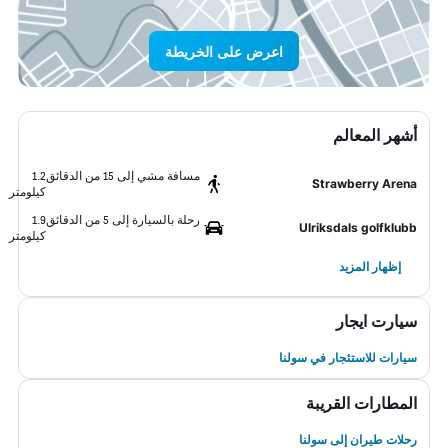
اعرض على الخريطة
أشهر المعالم
مسافة مشي إلى 15 من الدقائق
1.2
Strawberry Arena
كيلومتر
رحلة بالسيارة إلى 5 من الدقائق
1.9
Ulriksdals golfklubb
كيلومتر
إظهار المزيد
سيارت ايجار
سيارات للاستئجار في سولنا
المطارات القريبة
رحلات طيران إلى سولنا