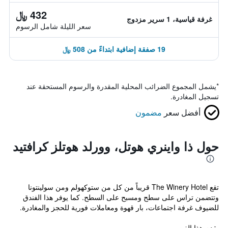
432 ﷼
غرفة قياسية، 1 سرير مزدوج
سعر الليلة شامل الرسوم
19 صفقة إضافية ابتداءً من 508 ﷼
*
يشمل المجموع الضرائب المحلية المقدرة والرسوم المستحقة عند
تسجيل المغادرة.
أفضل سعر
مضمون
حول ذا واينري هوتل، وورلد هوتلز كرافتيد
تقع The Winery Hotel قريباً من كل من ستوكهولم ومن سولينتونا
وتتضمن تراس على سطح ومسبح على السطح. كما يوفر هذا الفندق
للضيوف غرفة اجتماعات، بار قهوة ومعاملات فورية للحجز والمغادرة.
يقدم هذا الفن...