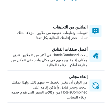
الملايين من التعليقات
تقييمات وتعليقات حقيقية من ملايين النزلاء، مثلك
تمامًا. احجز إقامتك المثالية بكل ثقة!
أفضل صفقات الفنادق
يبحث HotelsCombined في أكثر من 3 ملايين فندق
ومكان إقامة ويجمعهم في مكان واحد حتى تتمكن من
مقارنة أماكن الإقامة المثالية.
إلغاء مجاني
من الوارد أن تتغير الخطط — نتفهم ذلك. ولهذا يمكنك
البحث وحجز فنادق وأماكن إقامة على
HotelsCombined من وكالات السفر التي تقدم خدمة
الإلغاء المجاني