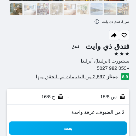
صور لـ فندق ذي وايت
فندق ذي وايت
فندق
3 نجوم
يستبورت (ايرلندا)، أيرلندا
+353 982 5027
ممتاز
2,697 من التقييمات تم التحقق منها
8.9
س 15/8
-
ح 16/8
2 من الضيوف، غرفة واحدة
بحث