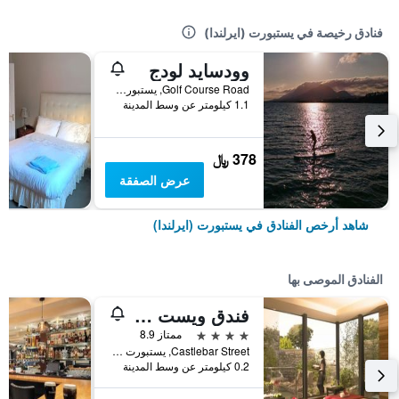
فنادق رخيصة في يستبورت (ايرلندا)
وودسايد لودج
Golf Course Road, يستبورت (ايرلندا), أيرلندا
1.1 كيلومتر عن وسط المدينة
378 ﷼
عرض الصفقة
شاهد أرخص الفنادق في يستبورت (ايرلندا)
الفنادق الموصى بها
فندق ويست بورت بلازا، سبا ولايجر
4 نجوم
ممتاز 8.9
Castlebar Street, يستبورت (ايرلندا), أيرلندا
0.2 كيلومتر عن وسط المدينة