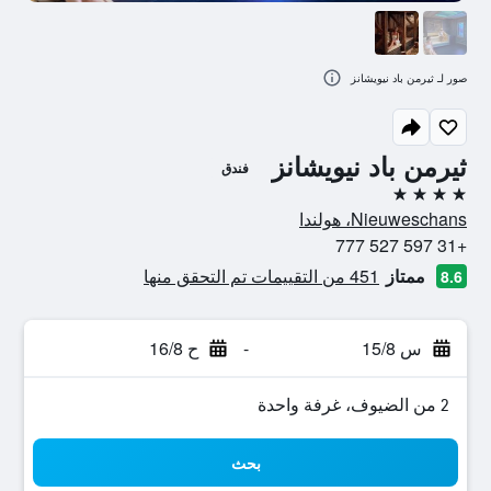
صور لـ ثيرمن باد نيويشانز
ثيرمن باد نيويشانز
فندق
4 نجوم
Nieuweschans، هولندا
+31 597 527 777
ممتاز
451 من التقييمات تم التحقق منها
8.6
س 15/8
-
ح 16/8
2 من الضيوف، غرفة واحدة
بحث