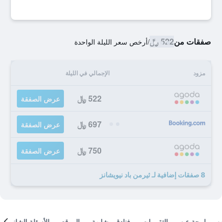
صفقات من
522 ﷼
/
أرخص سعر الليلة الواحدة
مزود
الإجمالي في الليلة
522 ﷼
عرض الصفقة
697 ﷼
عرض الصفقة
750 ﷼
عرض الصفقة
8 صفقات إضافية لـ ثيرمن باد نيويشانز
لمحة عن
التقييمات
فنادق مشابهة
الموقع
الأسئلة الشائعة