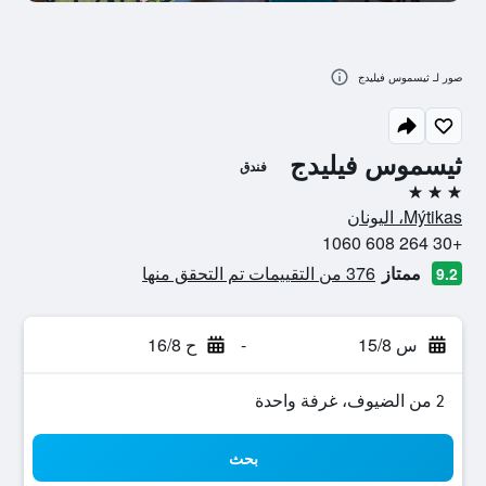
صور لـ ثيسموس فيليدج
ثيسموس فيليدج
فندق
3 نجوم
Mýtikas، اليونان
+30 264 608 1060
ممتاز
376 من التقييمات تم التحقق منها
9.2
س 15/8
-
ح 16/8
2 من الضيوف، غرفة واحدة
بحث