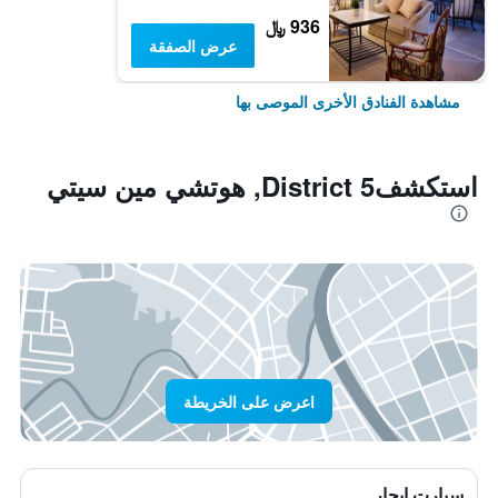
936 ﷼
عرض الصفقة
مشاهدة الفنادق الأخرى الموصى بها
استكشفDistrict 5, هوتشي مين سيتي
اعرض على الخريطة
سيارت ايجار