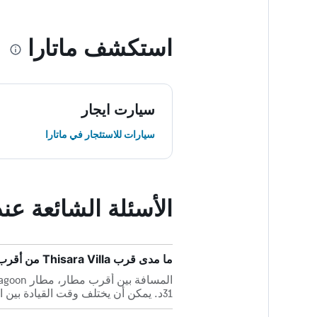
استكشف ماتارا
سيارت ايجار
سيارات للاستئجار في ماتارا
الأسئلة الشائعة عند حجز illa
ما مدى قرب Thisara Villa من أقرب مطار، مطار Mawella Lagoon؟
31د. يمكن أن يختلف وقت القيادة بين الاثنين بناءً على الوقت من اليوم واتجاهات حركة المرور في المنطقة.