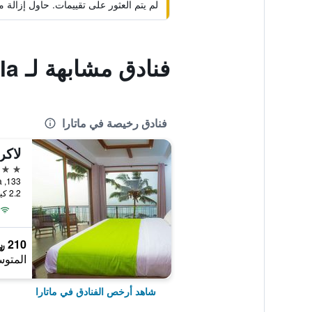
لم يتم العثور على تقييمات. حاول إزال
فنادق مشابهة لـ Thisara Villa
فنادق رخيصة في ماتارا
لاكر
3 نجوم
133, Beach Road, Polhena, ماتارا, سريلانكا
2.2 كيلومتر عن وسط المدينة
210 ﷼
المتوس
شاهد أرخص الفنادق في ماتارا