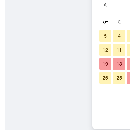
ج
س
5
4
12
11
19
18
26
25