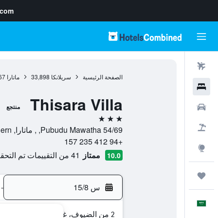
.com
رحلات طيران
الصفحة الرئيسية
سريلانكا
33,898
ماتارا
67
فنادق
Thisara Villa
سيارات
منتجع
3 نجوم
حزم العروض
54/69 Pubudu Mawatha, , ماتارا, Southern, سريلانكا
+94 412 235 157
استكشاف
ممتاز
41 من التقييمات تم التحقق منها
10.0
رحلات
س 15/8
-
العَرَبِيَّة
2 من الضيوف، غرفة واحدة