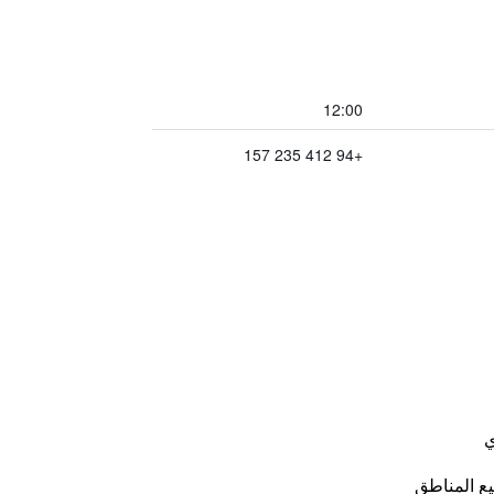
12:00
+94 412 235 157
ي
ع المناطق