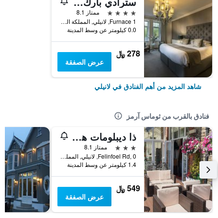
سترادي بارك هوتل
4 نجوم
ممتاز 8.1
Furnace 1, لانيلي, المملكة المتحدة
0.0 كيلومتر عن وسط المدينة
278 ﷼
عرض الصفقة
شاهد المزيد من أهم الفنادق في لانيلي
فنادق بالقرب من ثوماس آرمز
ذا ديبلومات هوتل آند سبا
3 نجوم
ممتاز 8.1
Felinfoel Rd, 0, لانيلي, المملكة المتحدة
1.4 كيلومتر عن وسط المدينة
549 ﷼
عرض الصفقة