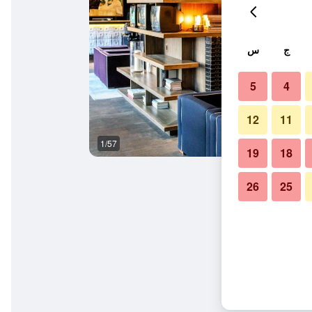
ج
س
5
4
12
11
1/57
حمام
19
18
26
25