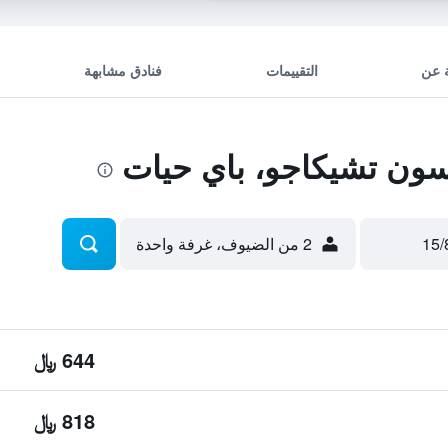
 عن
التقييمات
فنادق مشابهة
ون تشيكاجو، باي حيات
2 من الضيوف، غرفة واحدة
644 ﷼
818 ﷼