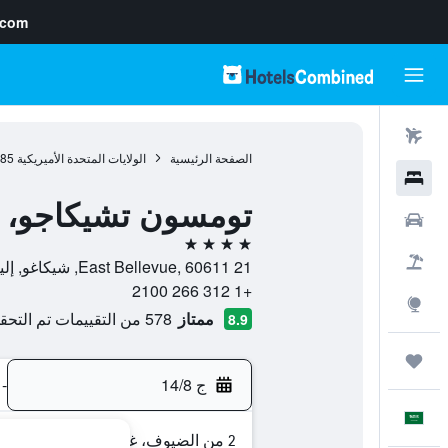
.com
رحلات طيران
الصفحة الرئيسية
الولايات المتحدة الأميريكية
985
فنادق
تومسون تشيكاجو، ب
سيارات
4 نجوم
حزم العروض
21 East Bellevue, 60611, شيكاغو, إلينوي, الولايات المتحدة الأميريكية
+1 312 266 2100
استكشاف
ممتاز
578 من التقييمات تم التحقق منها
8.9
رحلات
ج 14/8
-
العَرَبِيَّة
2 من الضيوف، غرفة واحدة