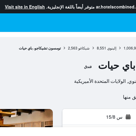
ar.hotelscombined
متوفر أيضاً باللغة الإنجليزية.
Visit site in English
1,006,
إلينوي
8,551
شيكاغو
2,563
تومسون تشيكاجو، باي حيات
اي حيات
فندق
س 15/8