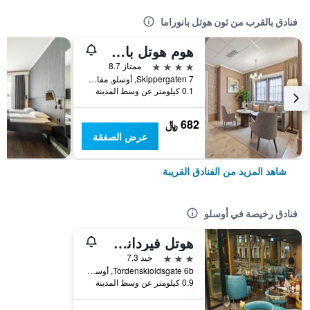
فنادق بالقرب من ثون هوتل بانوراما
هوم هوتل باستين
4 نجوم
ممتاز 8.7
Skippergaten 7, أوسلو, مقاطعة أوسلو, النرويج
0.1 كيلومتر عن وسط المدينة
682 ﷼
عرض الصفقة
شاهد المزيد من الفنادق القريبة
فنادق رخيصة في أوسلو
هوتل فيرداني أوسلو
3 نجوم
جيد 7.3
Tordenskioldsgate 6b, أوسلو, مقاطعة أوسلو, النرويج
0.9 كيلومتر عن وسط المدينة