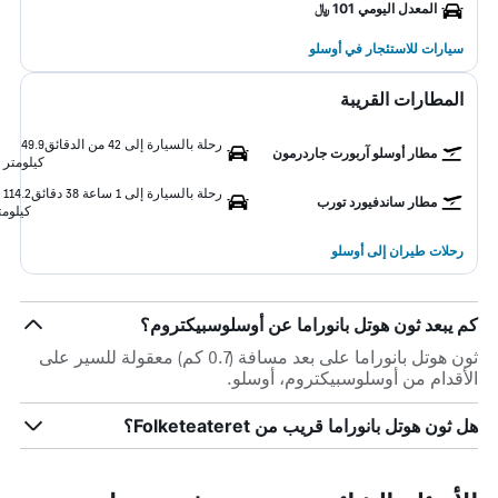
المعدل اليومي 101 ﷼
سيارات للاستئجار في أوسلو
المطارات القريبة
رحلة بالسيارة إلى 42 من الدقائق
49.9
مطار أوسلو آربورت جاردرمون
كيلومتر
رحلة بالسيارة إلى 1 ساعة 38 دقائق
114.2
مطار ساندفيورد تورب
كيلومت
رحلات طيران إلى أوسلو
كم يبعد ثون هوتل بانوراما عن أوسلوسبيكتروم؟
ثون هوتل بانوراما على بعد مسافة (0.7 كم) معقولة للسير على
الأقدام من أوسلوسبيكتروم، أوسلو.
هل ثون هوتل بانوراما قريب من Folketeateret؟