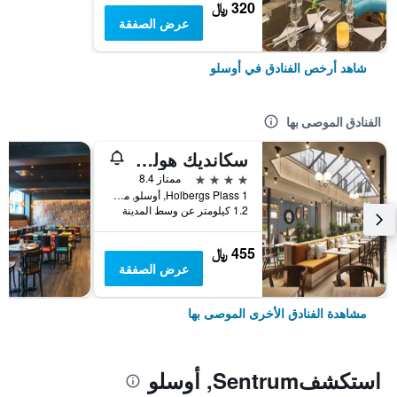
320 ﷼
عرض الصفقة
شاهد أرخص الفنادق في أوسلو
الفنادق الموصى بها
سكانديك هولبيرغ
4 نجوم
ممتاز 8.4
Holbergs Plass 1, أوسلو, مقاطعة أوسلو, النرويج
1.2 كيلومتر عن وسط المدينة
455 ﷼
عرض الصفقة
مشاهدة الفنادق الأخرى الموصى بها
استكشفSentrum, أوسلو