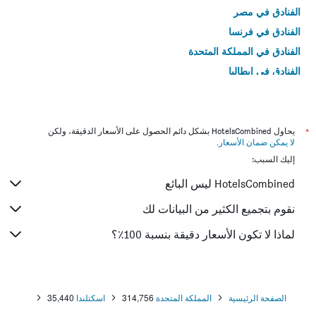
الفنادق في مصر
الفنادق في فرنسا
الفنادق في المملكة المتحدة
الفنادق في إيطاليا
الفنادق في تايلاند
*
يحاول HotelsCombined بشكل دائم الحصول على الأسعار الدقيقة، ولكن
لا يمكن ضمان الأسعار
.
إليك السبب:
HotelsCombined ليس البائع
نقوم بتجميع الكثير من البيانات لك
لماذا لا تكون الأسعار دقيقة بنسبة 100٪؟
الصفحة الرئيسية
المملكة المتحدة
314,756
اسكتلندا
35,440