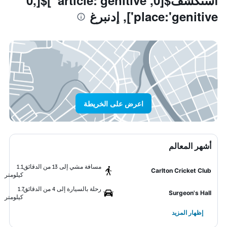
استكشف$[0, article:'genitive ']$[0,
place:'genitive'], إدنبرغ
اعرض على الخريطة
أشهر المعالم
مسافة مشي إلى 13 من الدقائق
1.1
Carlton Cricket Club
كيلومتر
رحلة بالسيارة إلى 4 من الدقائق
1.7
Surgeon's Hall
كيلومتر
إظهار المزيد