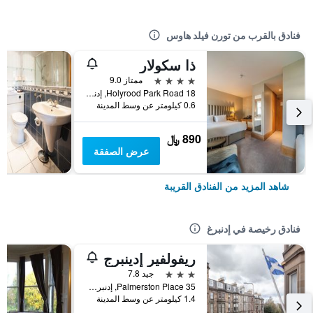
فنادق بالقرب من تورن فيلد هاوس
ذا سكولار
4 نجوم
ممتاز 9.0
18 Holyrood Park Road, إدنبرغ, المملكة المتحدة
0.6 كيلومتر عن وسط المدينة
890 ﷼
عرض الصفقة
شاهد المزيد من الفنادق القريبة
فنادق رخيصة في إدنبرغ
ريفولفير إدينبرج
3 نجوم
جيد 7.8
35 Palmerston Place, إدنبرغ, المملكة المتحدة
1.4 كيلومتر عن وسط المدينة