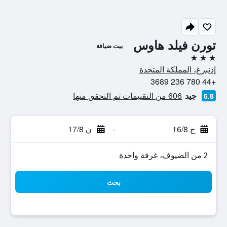
تورن فيلد هاوس
بيت ضيافة
3 نجوم
إدنبرغ، المملكة المتحدة
+44 780 236 3689
جيد
606 من التقييمات تم التحقق منها
6.8
ح 16/8
-
ن 17/8
2 من الضيوف، غرفة واحدة
بحث