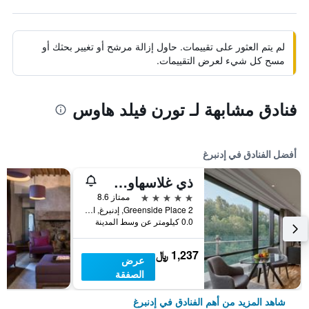
لم يتم العثور على تقييمات. حاول إزالة مرشح أو تغيير بحثك أو
مسح كل شيء لعرض التقييمات.
فنادق مشابهة لـ تورن فيلد هاوس
أفضل الفنادق في إدنبرغ
ذي غلاسهاوس، أوتوغراف كولكشن
5 نجوم
ممتاز 8.6
2 Greenside Place, إدنبرغ, المملكة المتحدة
0.0 كيلومتر عن وسط المدينة
1,237 ﷼
عرض
الصفقة
شاهد المزيد من أهم الفنادق في إدنبرغ