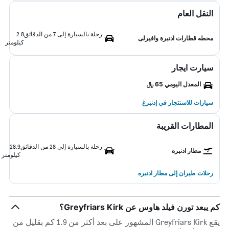
النقل العام
رحلة بالسيارة إلى 7 من الدقائق
2.8
محطه قطارات ادنبرة وافيرلى
كيلومتر
سيارت ايجار
المعدل اليومي 65 ﷼
سيارات للاستئجار في إدنبرغ
المطارات القريبة
رحلة بالسيارة إلى 28 من الدقائق
28.9
مطار ادنبره
كيلومتر
رحلات طيران إلى مطار ادنبره
كم يبعد تورن فيلد هاوس عن Greyfriars Kirk؟
يقع Greyfriars Kirk المشهور على بعد أكثر من 1.9 كم بقليل من