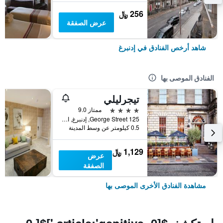
256 ﷼
عرض الصفقة
شاهد أرخص الفنادق في إدنبرغ
الفنادق الموصى بها
تيجرليلي
4 نجوم
ممتاز 9.0
125 George Street, إدنبرغ, المملكة المتحدة
0.5 كيلومتر عن وسط المدينة
1,129 ﷼
عرض
الصفقة
مشاهدة الفنادق الأخرى الموصى بها