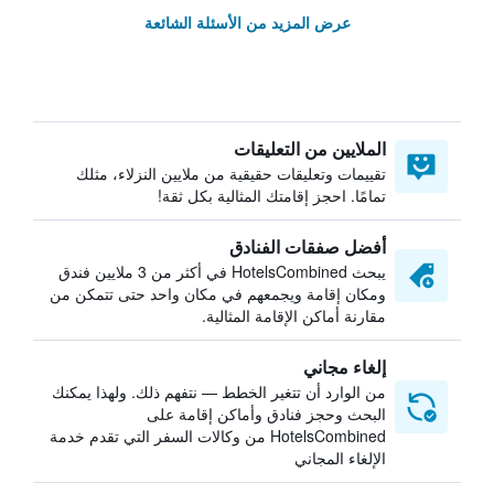
عرض المزيد من الأسئلة الشائعة
الملايين من التعليقات
تقييمات وتعليقات حقيقية من ملايين النزلاء، مثلك
تمامًا. احجز إقامتك المثالية بكل ثقة!
أفضل صفقات الفنادق
يبحث HotelsCombined في أكثر من 3 ملايين فندق
ومكان إقامة ويجمعهم في مكان واحد حتى تتمكن من
مقارنة أماكن الإقامة المثالية.
إلغاء مجاني
من الوارد أن تتغير الخطط — نتفهم ذلك. ولهذا يمكنك
البحث وحجز فنادق وأماكن إقامة على
HotelsCombined من وكالات السفر التي تقدم خدمة
الإلغاء المجاني