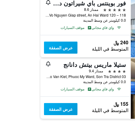
فور بوينتس باي شيراتون دانانج
5 نجوم
ممتاز 8.6
118 – 120 Vo Nguyen Giap street, An Hai Ward, دا نانغ, فيتنام
0.0 كيلومتر عن وسط المدينة
واي فاي مجاني
موقف السيارات
240 ﷼
عرض الصفقة
المتوسط في الليلة
ستيلا ماريس بيتش دانانج
4 نجوم
ممتاز 9.4
03 Vo Van Kiet, Phuoc My Ward, Son Tra District, دا نانغ, فيتنام
0.0 كيلومتر عن وسط المدينة
واي فاي مجاني
موقف السيارات
155 ﷼
عرض الصفقة
المتوسط في الليلة