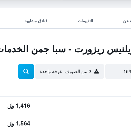
 عن
التقييمات
فنادق مشابهة
يلنيس ريزورت - سبا جمن الخدما
2 من الضيوف، غرفة واحدة
1,416 ﷼
1,564 ﷼