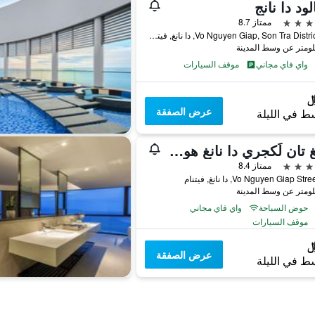
لود دا نانج
ممتاز 8.7
192 Vo Nguyen Giap, Son Tra District, دا نانغ, فيتنام
واي فاي مجاني
موقف السيارات
عرض الصفقة
ط في الليلة
مونغ تان لَكجري دا نانغ هوتيل
ممتاز 8.4
حوض السباحة
واي فاي مجاني
موقف السيارات
عرض الصفقة
ط في الليلة