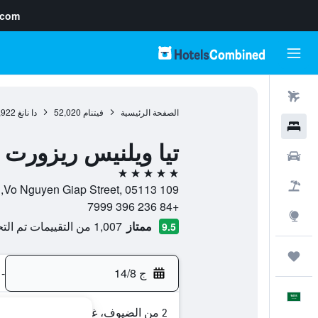
.com
رحلات طيران
الصفحة الرئيسية
فيتنام
52,020
دا نانغ
,922
فنادق
تيا ويلنيس ريزورت 
سيارات
5 نجوم
حزم العروض
109 Vo Nguyen Giap Street, 05113, دا نانغ, مقاطعة دا نانغ, فيتنام
+84 236 396 7999
استكشاف
ممتاز
1,007 من التقييمات تم التحقق منها
9.5
رحلات
ج 14/8
-
العَرَبِيَّة
2 من الضيوف، غرفة واحدة